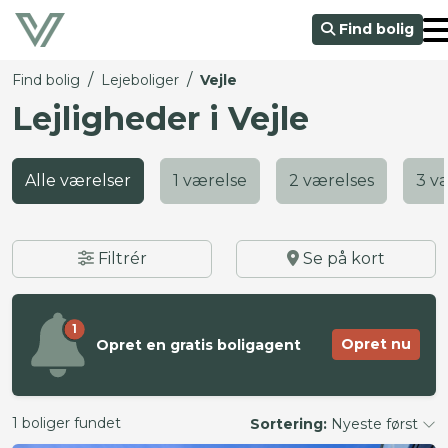
Find bolig
/
/
Find bolig
Lejeboliger
Vejle
Lejligheder i Vejle
Alle værelser
1 værelse
2 værelses
3 v
Filtrér
Se på kort
1
Opret nu
Opret en gratis boligagent
1 boliger fundet
Sortering:
Nyeste først