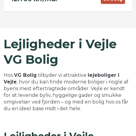
©
OpenStreetMap
contributors ©
CARTO
+
Lejligheder i Vejle
−
VG Bolig
Hos
VG Bolig
tilbyder vi attraktive
lejeboliger i
Vejle
, hvor du kan finde moderne boliger i nogle af
byens mest eftertragtede områder. Vejle er kendt
for sit levende byliv, hyggelige gader og smukke
omgivelser ved fjorden – og med en bolig hos os får
du en ideel base midt i det hele.