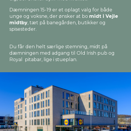
Dæmningen 15-19 er et oplagt valg for både
unge og voksne, der ønsker at bo
midt i Vejle
midtby
, tæt på banegården, butikker og
spisesteder.
Du får den helt særlige stemning, midt på
dæmningen med adgang til Old Irish pub og
Royal pitabar, lige i stueplan.