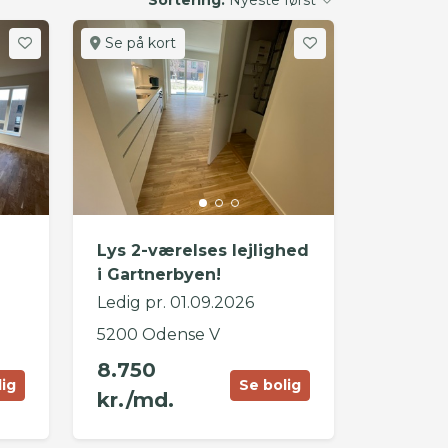
Se på kort
Lys 2-værelses lejlighed
i Gartnerbyen!
Ledig pr. 01.09.2026
5200 Odense V
8.750
lig
Se bolig
kr./md.