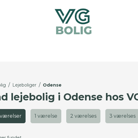
/
/
lig
Lejeboliger
Odense
nd lejebolig i Odense hos V
 værelser
1 værelse
2 værelses
3 værelses
ger fundet