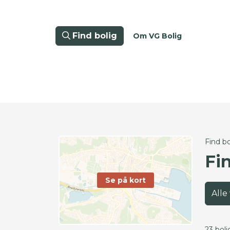
Find bolig
Om VG Bolig
Find bo
Fi
Se på kort
Alle
23 boli