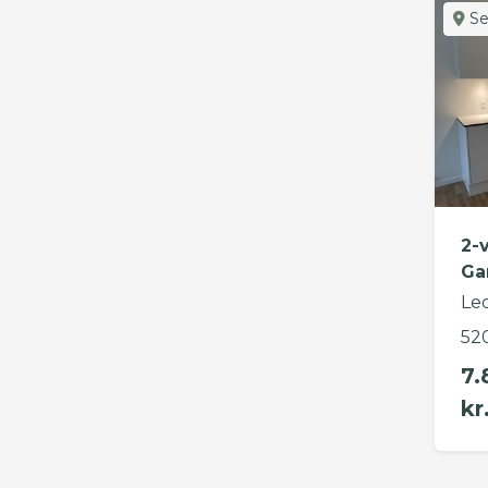
Se
2-
Ga
Le
52
7.
kr