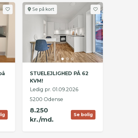
Se på kort
på
STUELEJLIGHED PÅ 62
KVM!
Ledig pr. 01.09.2026
5200 Odense
8.250
lig
Se bolig
kr./md.