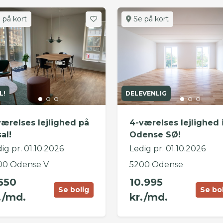
 på kort
Se på kort
L!
DELEVENLIG
værelses lejlighed på
4-værelses lejlighed 
sal!
Odense SØ!
ig pr. 01.10.2026
Ledig pr. 01.10.2026
00 Odense V
5200 Odense
650
10.995
Se bolig
Se bo
./md.
kr./md.