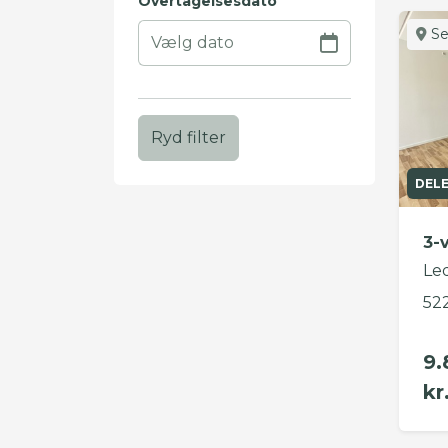
Overtagelsesdato
Se
Ryd filter
DEL
3-
Le
52
9.
kr