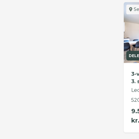
Se
DEL
3-
3. 
Led
52
9.
kr