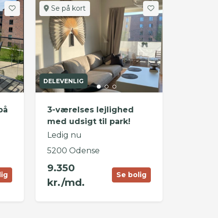
Se på kort
DELEVENLIG
på
3-værelses lejlighed
med udsigt til park!
Ledig nu
5200 Odense
9.350
lig
Se bolig
kr./md.