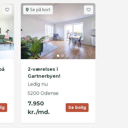
Se på kort
på
2-værelses i
Gartnerbyen!
Ledig nu
5200 Odense
7.950
lig
Se bolig
kr./md.