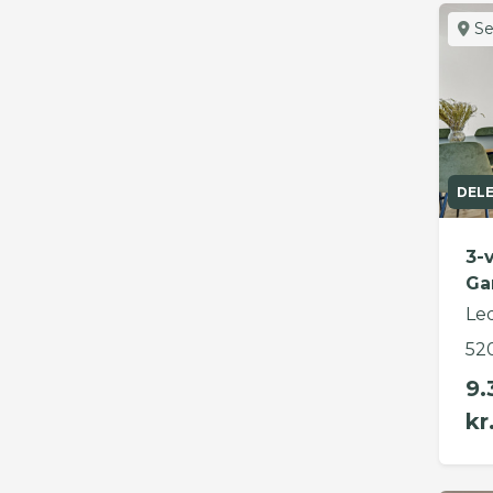
Se
DEL
3-
Ga
Le
52
9.
kr