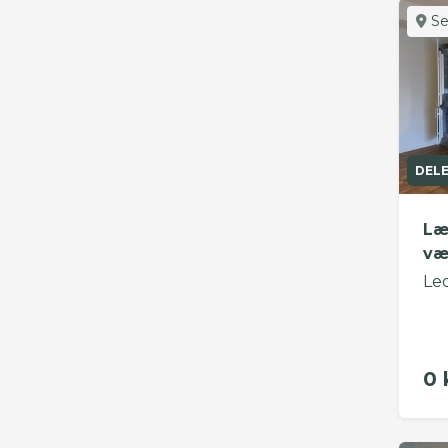
Se
DEL
Læ
væ
Le
0 