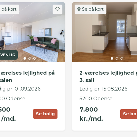
 på kort
Se på kort
EVENLIG
værelses lejlighed på
2-værelses lejlighed 
salen
3. sal!
ig pr. 01.09.2026
Ledig pr. 15.08.2026
00 Odense
5200 Odense
500
7.800
Se bolig
Se bo
./md.
kr./md.