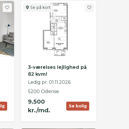
Se på kort
i
3-værelses lejlighed på
82 kvm!
Ledig pr. 01.11.2026
5200 Odense
9.500
lig
Se bolig
kr./md.