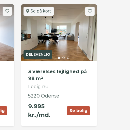
Se på kort
DELEVENLIG
i
3 værelses lejlighed på
98 m²
Ledig nu
5220 Odense
9.995
lig
Se bolig
kr./md.