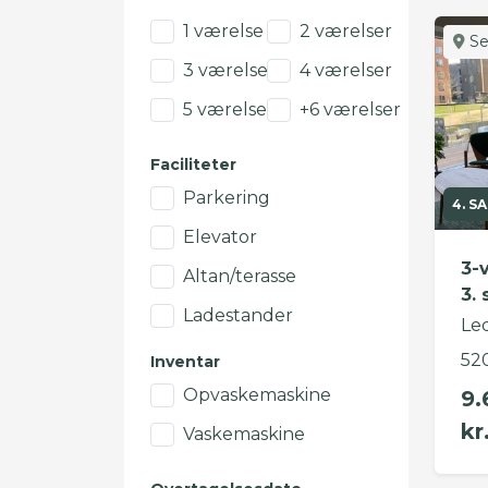
1 værelse
2 værelser
Se
3 værelser
4 værelser
5 værelser
+6 værelser
Faciliteter
Parkering
4. SA
Elevator
3-
Altan/terasse
3. 
Ladestander
Led
52
Inventar
Opvaskemaskine
9.
kr
Vaskemaskine