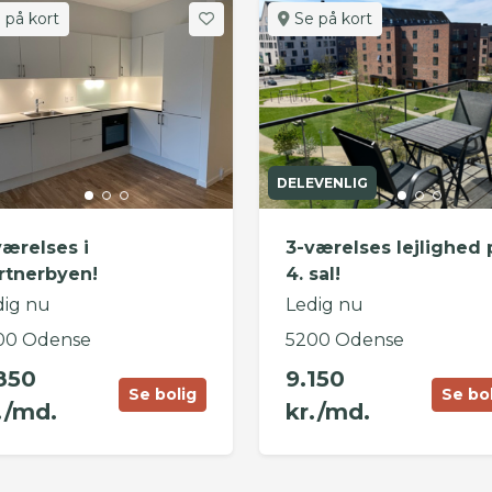
 på kort
Se på kort
DELEVENLIG
værelses i
3-værelses lejlighed 
rtnerbyen!
4. sal!
dig nu
Ledig nu
00 Odense
5200 Odense
850
9.150
Se bolig
Se bo
./md.
kr./md.