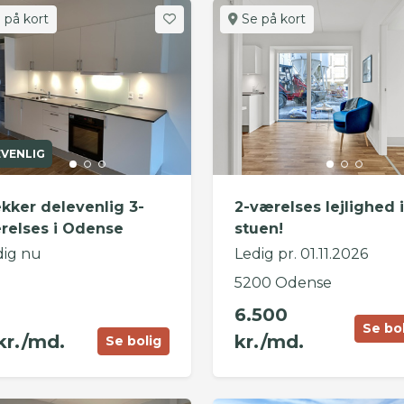
 på kort
Se på kort
EVENLIG
kker delevenlig 3-
2-værelses lejlighed i
relses i Odense
stuen!
dig nu
Ledig pr. 01.11.2026
5200 Odense
6.500
Se bo
kr./md.
kr./md.
Se bolig