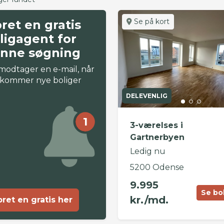
Se på kort
ret en gratis
ligagent for
nne søgning
modtager en e-mail, når
 kommer nye boliger
DELEVENLIG
1
3-værelses i
Gartnerbyen
Ledig nu
5200 Odense
9.995
Se bo
kr./md.
ret en gratis her