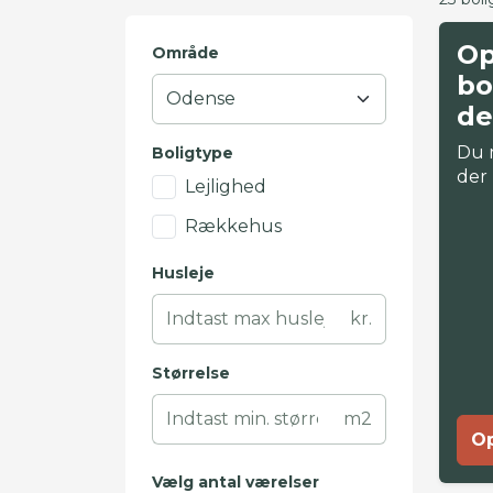
Op
Område
bo
de
Du 
Boligtype
der
Lejlighed
Rækkehus
Husleje
kr.
Størrelse
m2
Op
Vælg antal værelser