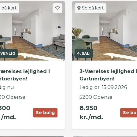
 på kort
Se på kort
EVENLIG
4. SAL!
værelses lejlighed i
3-Værelses lejlighed 
rtnerbyen!
Gartnerbyen!
dig nu
Ledig pr. 15.09.2026
00 Odense
5200 Odense
300
8.950
Se bolig
Se bo
./md.
kr./md.