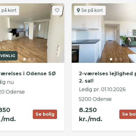
 på kort
Se på kort
EVENLIG
værelses i Odense SØ
2-værelses lejlighed 
2. sal!
dig nu
Ledig pr. 01.10.2026
20 Odense
5200 Odense
850
8.250
Se bolig
Se bo
./md.
kr./md.