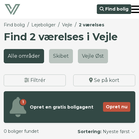
Find bolig
/
/
/
Find bolig
Lejeboliger
Vejle
2 værelses
Find 2 værelses i Vejle
Alle områder
Skibet
Vejle Øst
Filtrér
Se på kort
1
Opret nu
Opret en gratis boligagent
0 boliger fundet
Sortering:
Nyeste først