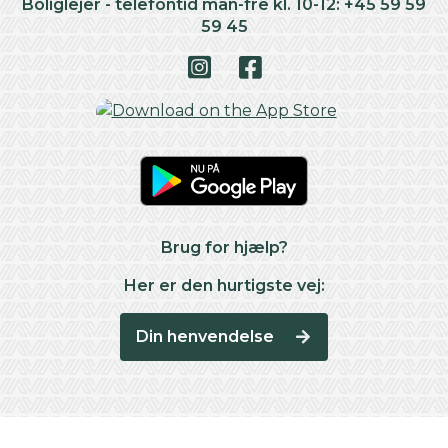
Boliglejer - telefontid man-fre kl. 10-12: +45 59 59
59 45
Brug for hjælp?
Her er den hurtigste vej:
Din henvendelse