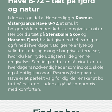
Have 8-72 – tæt på fjord
og natur
I den østlige del af Horsens ligger
Rasmus
Østergaards Have 8-72
, et smukt
boligområde med rækkehuse omgivet af natur.
Her bor du tæt på
Stensballe Skov
og
Horsens Fjord
, hvilket giver en helt særlig ro
og frihed i hverdagen. Boligerne er lyse og
velindrettede, og mange har private terrasser,
hvor du kan nyde udsigten til de grønne
omgivelser. Samtidig er du kun få minutter fra
hverdagens nødvendigheder som indkøb, skole
og offentlig transport. Rasmus Østergaards
Have er et perfekt valg for dig, der ønsker at bo
tæt på naturen – uden at gå på kompromis
med komforten.