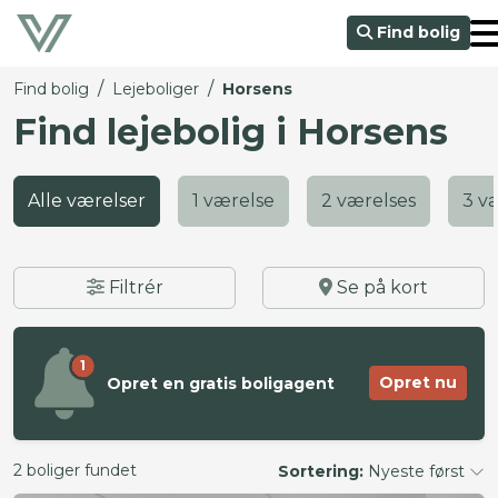
Find bolig
/
/
Find bolig
Lejeboliger
Horsens
Find lejebolig i Horsens
Alle værelser
1 værelse
2 værelses
3 v
Filtrér
Se på kort
1
Opret nu
Opret en gratis boligagent
2 boliger fundet
Sortering:
Nyeste først