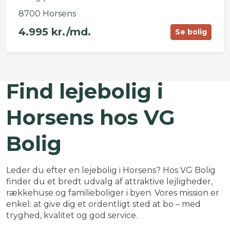
8700 Horsens
4.995 kr./md.
Se bolig
©
OpenStreetMap
contributors ©
CARTO
Find lejebolig i
+
−
Horsens hos VG
Bolig
Leder du efter en lejebolig i Horsens? Hos VG Bolig
finder du et bredt udvalg af attraktive lejligheder,
rækkehuse og familieboliger i byen. Vores mission er
enkel: at give dig et ordentligt sted at bo – med
tryghed, kvalitet og god service.