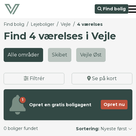
Find bolig
/
/
/
Find bolig
Lejeboliger
Vejle
4 værelses
Find 4 værelses i Vejle
Alle områder
Skibet
Vejle Øst
Filtrér
Se på kort
1
Opret nu
Opret en gratis boligagent
0 boliger fundet
Sortering:
Nyeste først