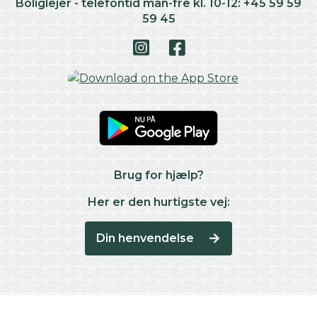
Boliglejer - telefontid man-fre kl. 10-12: +45 59 59
59 45
Brug for hjælp?
Her er den hurtigste vej:
Din henvendelse