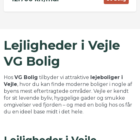
©
OpenStreetMap
contributors ©
CARTO
+
Lejligheder i Vejle
−
VG Bolig
Hos
VG Bolig
tilbyder vi attraktive
lejeboliger i
Vejle
, hvor du kan finde moderne boliger i nogle af
byens mest eftertragtede områder. Vejle er kendt
for sit levende byliv, hyggelige gader og smukke
omgivelser ved fjorden – og med en bolig hos os får
du en ideel base midt i det hele.