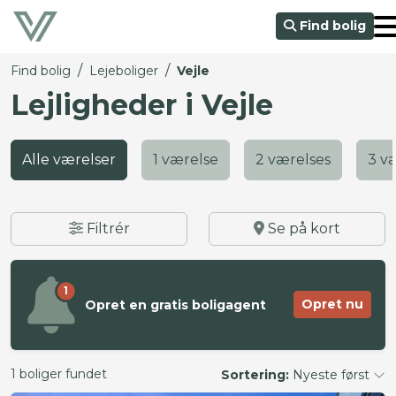
Find bolig
/
/
Find bolig
Lejeboliger
Vejle
Lejligheder i Vejle
Alle værelser
1 værelse
2 værelses
3 v
Filtrér
Se på kort
1
Opret nu
Opret en gratis boligagent
1 boliger fundet
Sortering:
Nyeste først