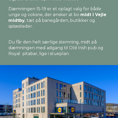
Dæmningen 15-19 er et oplagt valg for både
unge og voksne, der ønsker at bo
midt i Vejle
midtby
, tæt på banegården, butikker og
spisesteder.
Du får den helt særlige stemning, midt på
dæmningen med adgang til Old Irish pub og
Royal pitabar, lige i stueplan.