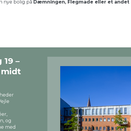
in nye bolig på
Dæmningen, Flegmade eller et andet at
 19 –
r midt
igheder
Vejle
éer,
n, og
mme med