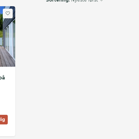
på
lig