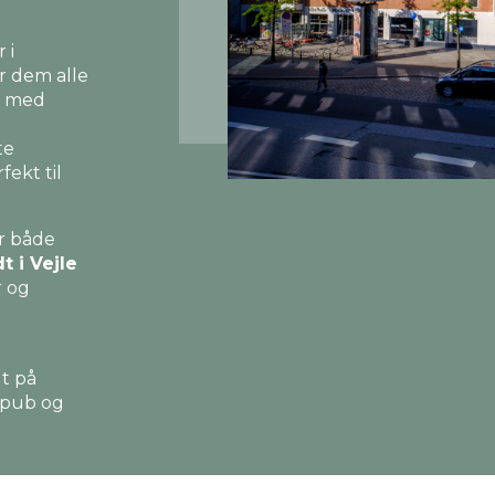
 i
or dem alle
t med
te
ekt til
r både
t i Vejle
r og
dt på
 pub og