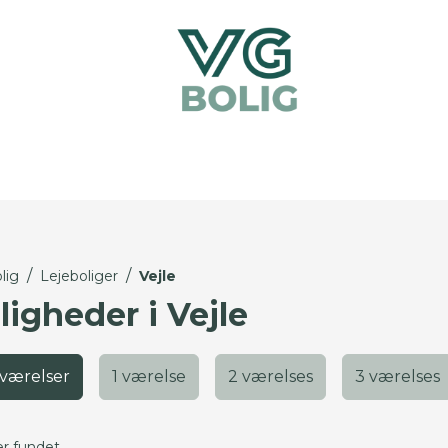
/
/
lig
Lejeboliger
Vejle
ligheder i Vejle
 værelser
1 værelse
2 værelses
3 værelses
er fundet