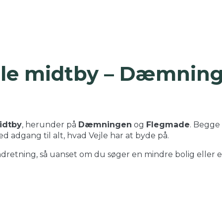
ejle midtby – Dæmnin
idtby
, herunder på
Dæmningen
og
Flegmade
. Begge
d adgang til alt, hvad Vejle har at byde på.
ndretning, så uanset om du søger en mindre bolig eller e