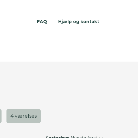
FAQ
Hjælp og kontakt
4 værelses
Sortering:
Nyeste først