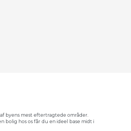
©
OpenStreetMap
contributors ©
CARTO
 af byens mest eftertragtede områder.
 bolig hos os får du en ideel base midt i