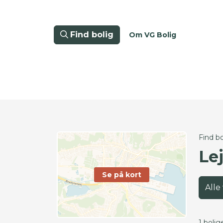
Find bolig
Om VG Bolig
Find bo
Lej
Se på kort
Alle
1 bolig