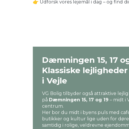
👉 Udforsk vores lejemål i dag – og find d
Dæmningen 15, 17 og
Klassiske lejlighede
i Vejle
VG Bolig tilbyder også attraktive lejl
på
Dæmningen 15, 17 og 19
– midt i 
centrum.
Her bor du midt i byens puls med caf
butikker og kultur lige uden for døre
samtidig i rolige, veldrevne ejendo