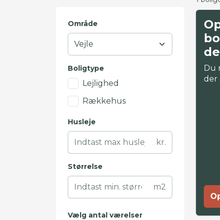
Op
Område
bo
de
Du 
Boligtype
der
Lejlighed
Rækkehus
Husleje
kr.
Størrelse
m2
Op
Vælg antal værelser