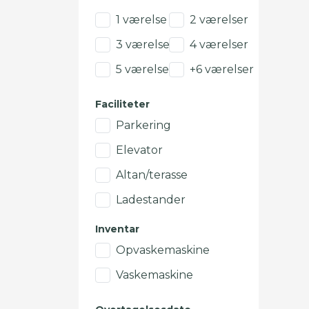
1 værelse
2 værelser
3 værelser
4 værelser
5 værelser
+6 værelser
Faciliteter
Parkering
Elevator
Altan/terasse
Ladestander
Inventar
Opvaskemaskine
Vaskemaskine