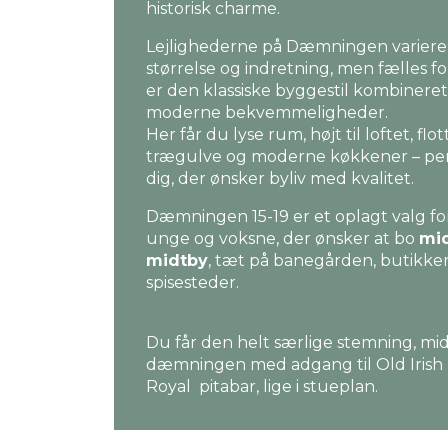
historisk charme.
Lejlighederne på Dæmningen varierer
størrelse og indretning, men fælles f
er den klassiske byggestil kombinere
moderne bekvemmeligheder.
Her får du lyse rum, højt til loftet, flot
trægulve og moderne køkkener – perf
dig, der ønsker byliv med kvalitet.
Dæmningen 15-19 er et oplagt valg fo
unge og voksne, der ønsker at bo
mid
midtby
, tæt på banegården, butikke
spisesteder.
Du får den helt særlige stemning, mi
dæmningen med adgang til Old Irish
Royal pitabar, lige i stueplan.