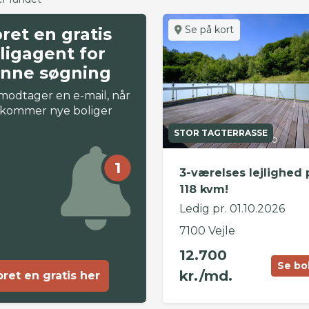
Se på kort
ret en gratis
ligagent for
nne søgning
modtager en e-mail, når
 kommer nye boliger
STOR TAGTERRASSE
1
3-værelses lejlighed 
118 kvm!
Ledig pr. 01.10.2026
7100 Vejle
12.700
Se bo
kr./md.
ret en gratis her