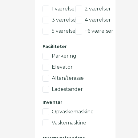
1 værelse
2 værelser
3 værelser
4 værelser
5 værelser
+6 værelser
Faciliteter
Parkering
Elevator
Altan/terasse
Ladestander
Inventar
Opvaskemaskine
Vaskemaskine