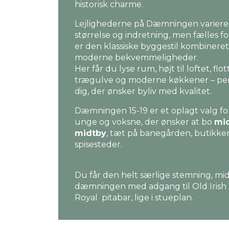
historisk charme.
Lejlighederne på Dæmningen varierer
størrelse og indretning, men fælles f
er den klassiske byggestil kombinere
moderne bekvemmeligheder.
Her får du lyse rum, højt til loftet, flot
trægulve og moderne køkkener – perf
dig, der ønsker byliv med kvalitet.
Dæmningen 15-19 er et oplagt valg fo
unge og voksne, der ønsker at bo
mid
midtby
, tæt på banegården, butikke
spisesteder.
Du får den helt særlige stemning, mi
dæmningen med adgang til Old Irish
Royal pitabar, lige i stueplan.