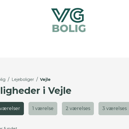
/
/
lig
Lejeboliger
Vejle
ligheder i Vejle
 værelser
1 værelse
2 værelses
3 værelses
er fundet