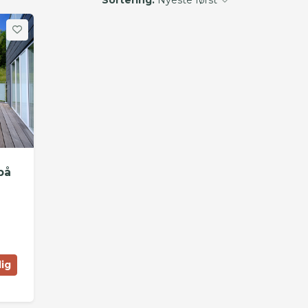
på
lig