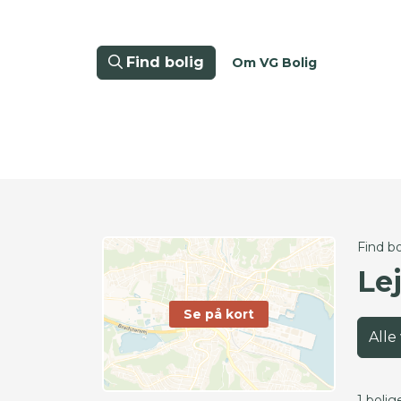
Find bolig
Om VG Bolig
Find bo
Lej
Se på kort
Alle
1 bolig