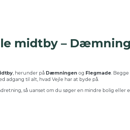
ejle midtby – Dæmnin
idtby
, herunder på
Dæmningen
og
Flegmade
. Begge
d adgang til alt, hvad Vejle har at byde på.
ndretning, så uanset om du søger en mindre bolig eller e