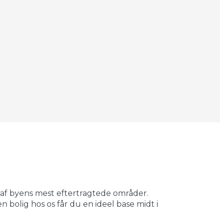
©
OpenStreetMap
contributors ©
CARTO
 af byens mest eftertragtede områder.
 bolig hos os får du en ideel base midt i