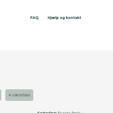
FAQ
Hjælp og kontakt
4 værelses
Sortering:
Nyeste først