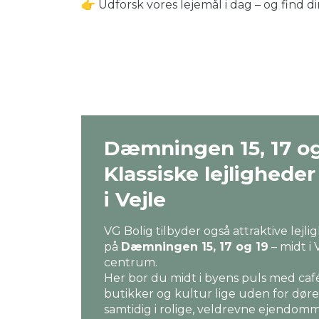
👉 Udforsk vores lejemål i dag – og find d
Dæmningen 15, 17 og
Klassiske lejlighede
i Vejle
VG Bolig tilbyder også attraktive lejl
på
Dæmningen 15, 17 og 19
– midt i 
centrum.
Her bor du midt i byens puls med caf
butikker og kultur lige uden for døre
samtidig i rolige, veldrevne ejendo