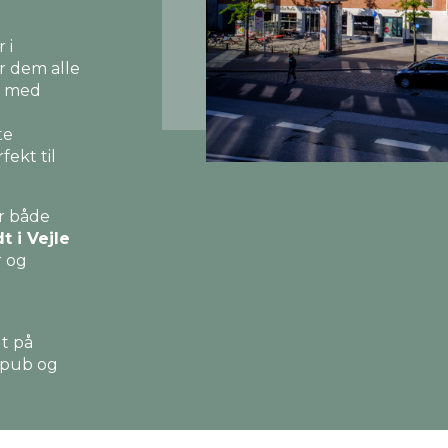
 i
or dem alle
t med
te
ekt til
r både
t i Vejle
r og
dt på
 pub og