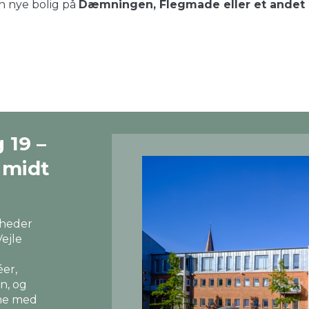
in nye bolig på
Dæmningen, Flegmade eller et andet at
 19 –
r midt
igheder
Vejle
éer,
n, og
mme med