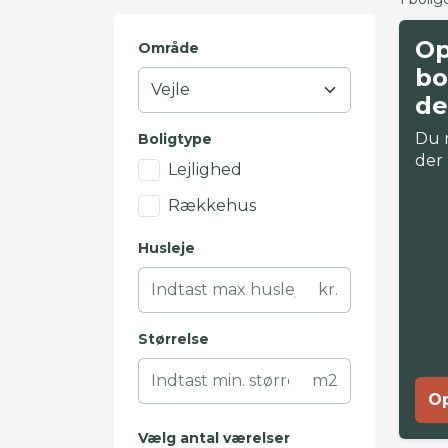
Op
Område
bo
de
Du 
Boligtype
der
Lejlighed
Rækkehus
Husleje
kr.
Størrelse
m2
Op
Vælg antal værelser