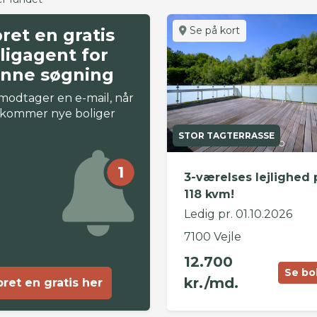
Se på kort
ret en gratis
ligagent for
nne søgning
modtager en e-mail, når
 kommer nye boliger
STOR TAGTERRASSE
1
3-værelses lejlighed 
118 kvm!
Ledig pr. 01.10.2026
7100 Vejle
12.700
Se bo
kr./md.
ret en gratis her