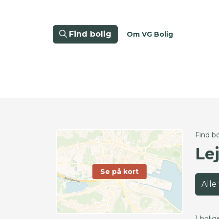
Find bolig
Om VG Bolig
Find bo
Lej
Se på kort
Alle
1 bolig