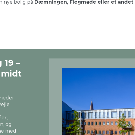
in nye bolig på
Dæmningen, Flegmade eller et andet at
 19 –
r midt
igheder
Vejle
éer,
n, og
mme med