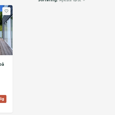
på
lig