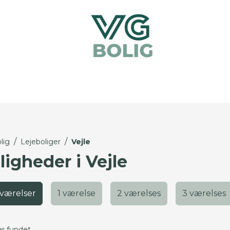
/
/
lig
Lejeboliger
Vejle
ligheder i Vejle
 værelser
1 værelse
2 værelses
3 værelses
er fundet