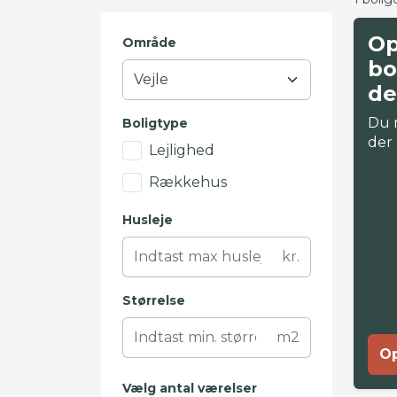
Op
Område
bo
de
Du 
Boligtype
der
Lejlighed
Rækkehus
Husleje
kr.
Størrelse
m2
Op
Vælg antal værelser