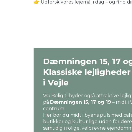
👉 Udforsk vores lejemål i dag – og find d
Dæmningen 15, 17 og
Klassiske lejlighede
i Vejle
VG Bolig tilbyder også attraktive lejl
på
Dæmningen 15, 17 og 19
– midt i 
centrum.
Her bor du midt i byens puls med caf
butikker og kultur lige uden for døre
samtidig i rolige, veldrevne ejendo