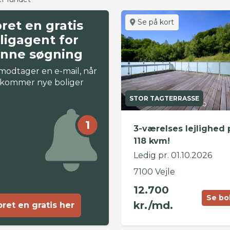
Se på kort
ret en gratis
ligagent for
nne søgning
modtager en e-mail, når
 kommer nye boliger
STOR TAGTERRASSE
1
3-værelses lejlighed 
118 kvm!
Ledig pr. 01.10.2026
7100 Vejle
12.700
Se bo
kr./md.
ret en gratis her