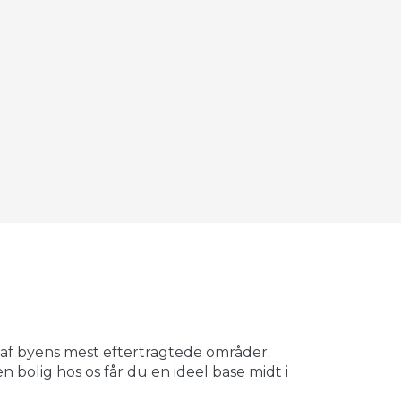
©
OpenStreetMap
contributors ©
CARTO
 af byens mest eftertragtede områder.
 bolig hos os får du en ideel base midt i