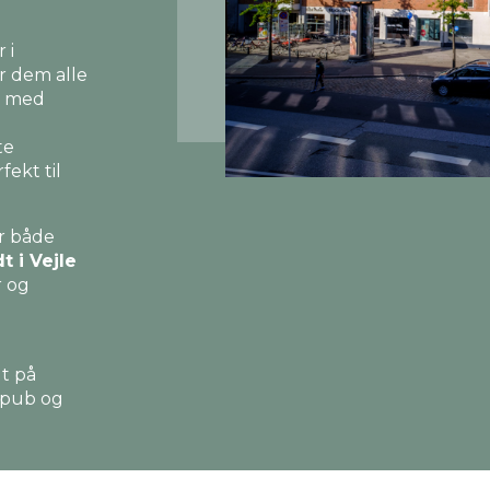
 i
or dem alle
t med
te
ekt til
r både
t i Vejle
r og
dt på
 pub og