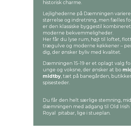
historisk charme.
Lejlighederne på Dæmningen varierer
størrelse og indretning, men fælles f
er den klassiske byggestil kombinere
moderne bekvemmeligheder.
Her får du lyse rum, højt til loftet, flot
trægulve og moderne køkkener – perf
dig, der ønsker byliv med kvalitet.
Dæmningen 15-19 er et oplagt valg fo
unge og voksne, der ønsker at bo
mid
midtby
, tæt på banegården, butikke
spisesteder.
Du får den helt særlige stemning, mi
dæmningen med adgang til Old Irish
Royal pitabar, lige i stueplan.