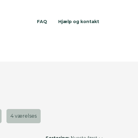
FAQ
Hjælp og kontakt
4 værelses
Sortering:
Nyeste først