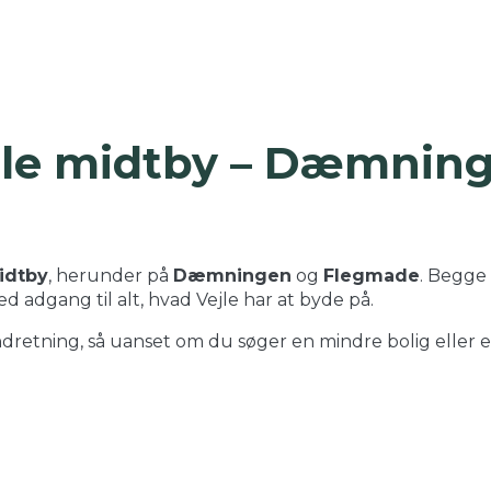
ejle midtby – Dæmnin
idtby
, herunder på
Dæmningen
og
Flegmade
. Begge
d adgang til alt, hvad Vejle har at byde på.
ndretning, så uanset om du søger en mindre bolig eller e