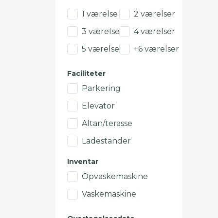
1 værelse
2 værelser
3 værelser
4 værelser
5 værelser
+6 værelser
Faciliteter
Parkering
Elevator
Altan/terasse
Ladestander
Inventar
Opvaskemaskine
Vaskemaskine