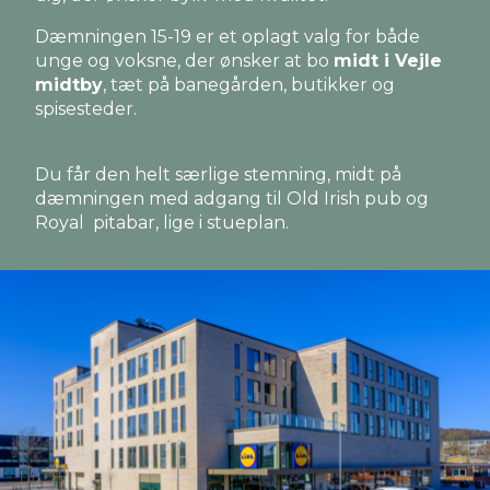
Dæmningen 15-19 er et oplagt valg for både
unge og voksne, der ønsker at bo
midt i Vejle
midtby
, tæt på banegården, butikker og
spisesteder.
Du får den helt særlige stemning, midt på
dæmningen med adgang til Old Irish pub og
Royal pitabar, lige i stueplan.