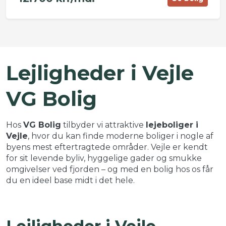
©
OpenStreetMap
contributors ©
CARTO
+
Lejligheder i Vejle
−
VG Bolig
Hos
VG Bolig
tilbyder vi attraktive
lejeboliger i
Vejle
, hvor du kan finde moderne boliger i nogle af
byens mest eftertragtede områder. Vejle er kendt
for sit levende byliv, hyggelige gader og smukke
omgivelser ved fjorden – og med en bolig hos os får
du en ideel base midt i det hele.