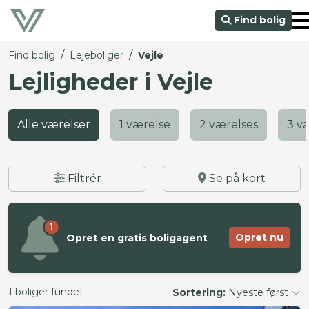
Find bolig
/
/
Find bolig
Lejeboliger
Vejle
Lejligheder i Vejle
Alle værelser
1 værelse
2 værelses
3 v
Filtrér
Se på kort
1
Opret nu
Opret en gratis boligagent
1 boliger fundet
Sortering:
Nyeste først