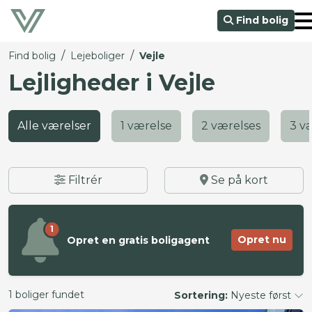
Find bolig
/
/
Find bolig
Lejeboliger
Vejle
Lejligheder i Vejle
Alle værelser
1 værelse
2 værelses
3 v
Filtrér
Se på kort
1
Opret nu
Opret en gratis boligagent
1 boliger fundet
Sortering:
Nyeste først