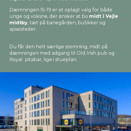
Dæmningen 15-19 er et oplagt valg for både
unge og voksne, der ønsker at bo
midt i Vejle
midtby
, tæt på banegården, butikker og
spisesteder.
Du får den helt særlige stemning, midt på
dæmningen med adgang til Old Irish pub og
Royal pitabar, lige i stueplan.