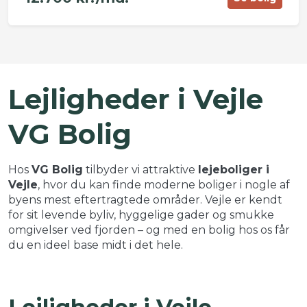
©
OpenStreetMap
contributors ©
CARTO
+
Lejligheder i Vejle
−
VG Bolig
Hos
VG Bolig
tilbyder vi attraktive
lejeboliger i
Vejle
, hvor du kan finde moderne boliger i nogle af
byens mest eftertragtede områder. Vejle er kendt
for sit levende byliv, hyggelige gader og smukke
omgivelser ved fjorden – og med en bolig hos os får
du en ideel base midt i det hele.