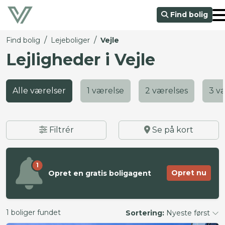
Find bolig
/
/
Find bolig
Lejeboliger
Vejle
Lejligheder i Vejle
Alle værelser
1 værelse
2 værelses
3 v
Filtrér
Se på kort
1
Opret nu
Opret en gratis boligagent
1 boliger fundet
Sortering:
Nyeste først