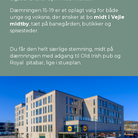
Dæmningen 15-19 er et oplagt valg for både
unge og voksne, der ønsker at bo
midt i Vejle
midtby
, tæt på banegården, butikker og
spisesteder.
Du får den helt særlige stemning, midt på
dæmningen med adgang til Old Irish pub og
Royal pitabar, lige i stueplan.