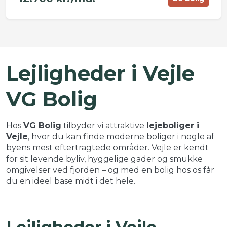
©
OpenStreetMap
contributors ©
CARTO
+
Lejligheder i Vejle
−
VG Bolig
Hos
VG Bolig
tilbyder vi attraktive
lejeboliger i
Vejle
, hvor du kan finde moderne boliger i nogle af
byens mest eftertragtede områder. Vejle er kendt
for sit levende byliv, hyggelige gader og smukke
omgivelser ved fjorden – og med en bolig hos os får
du en ideel base midt i det hele.