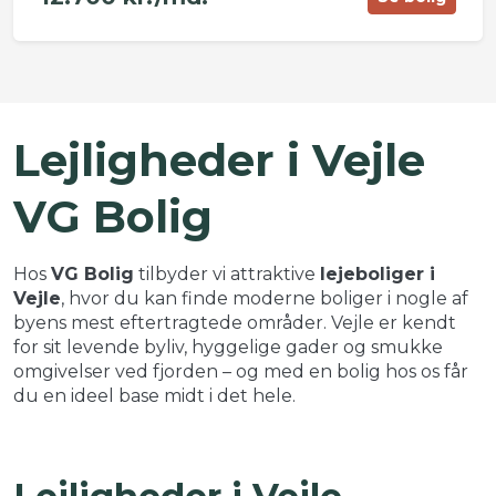
©
OpenStreetMap
contributors ©
CARTO
+
Lejligheder i Vejle
−
VG Bolig
Hos
VG Bolig
tilbyder vi attraktive
lejeboliger i
Vejle
, hvor du kan finde moderne boliger i nogle af
byens mest eftertragtede områder. Vejle er kendt
for sit levende byliv, hyggelige gader og smukke
omgivelser ved fjorden – og med en bolig hos os får
du en ideel base midt i det hele.