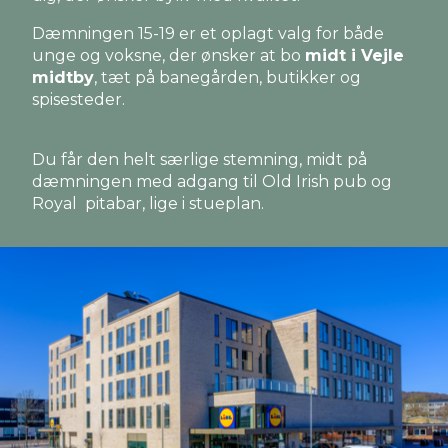
Dæmningen 15-19 er et oplagt valg for både
unge og voksne, der ønsker at bo
midt i Vejle
midtby
, tæt på banegården, butikker og
spisesteder.
Du får den helt særlige stemning, midt på
dæmningen med adgang til Old Irish pub og
Royal pitabar, lige i stueplan.