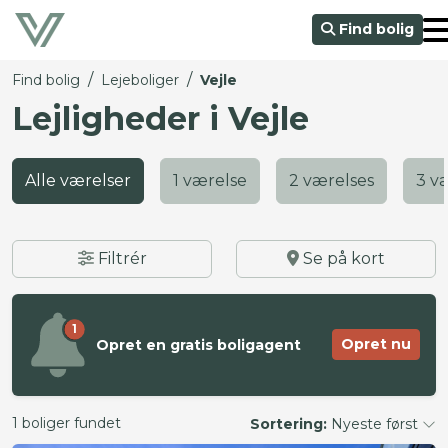
Find bolig
/
/
Find bolig
Lejeboliger
Vejle
Lejligheder i Vejle
Alle værelser
1 værelse
2 værelses
3 v
Filtrér
Se på kort
1
Opret nu
Opret en gratis boligagent
1 boliger fundet
Sortering:
Nyeste først