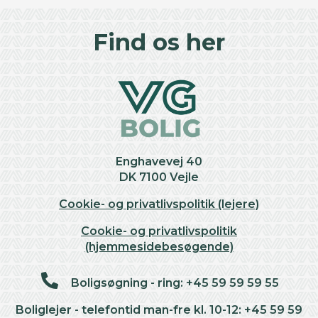
©
OpenStreetMap
contributors ©
CARTO
+
Find os her
−
Enghavevej 40
DK 7100 Vejle
Cookie- og privatlivspolitik (lejere)
Cookie- og privatlivspolitik
(hjemmesidebesøgende)
Boligsøgning - ring: +45 59 59 59 55
Boliglejer - telefontid man-fre kl. 10-12: +45 59 59