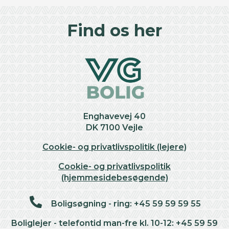
©
OpenStreetMap
contributors ©
CARTO
+
Find os her
−
Enghavevej 40
DK 7100 Vejle
Cookie- og privatlivspolitik (lejere)
Cookie- og privatlivspolitik
(hjemmesidebesøgende)
Boligsøgning - ring: +45 59 59 59 55
Boliglejer - telefontid man-fre kl. 10-12: +45 59 59