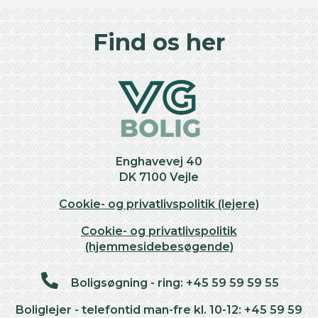
©
OpenStreetMap
contributors ©
CARTO
+
Find os her
−
Enghavevej 40
DK 7100 Vejle
Cookie- og privatlivspolitik (lejere)
Cookie- og privatlivspolitik
(hjemmesidebesøgende)
Boligsøgning - ring: +45 59 59 59 55
Boliglejer - telefontid man-fre kl. 10-12: +45 59 59