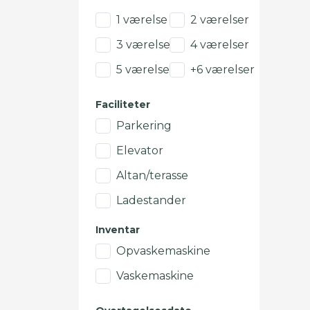
1 værelse
2 værelser
3 værelser
4 værelser
5 værelser
+6 værelser
Faciliteter
Parkering
Elevator
Altan/terasse
Ladestander
Inventar
Opvaskemaskine
Vaskemaskine