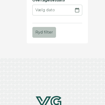
Overtagelsesdato
Ryd filter
+
−