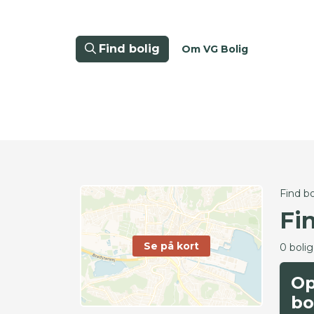
Find bolig
Om VG Bolig
Find bo
Fi
Se på kort
0 boli
Op
bo