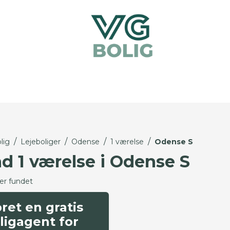
/
/
/
/
lig
Lejeboliger
Odense
1 værelse
Odense S
nd 1 værelse i Odense S
ger fundet
ret en gratis
ligagent for