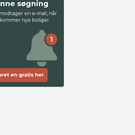
nne søgning
modtager en e-mail, når
 kommer nye boliger
1
ret en gratis her