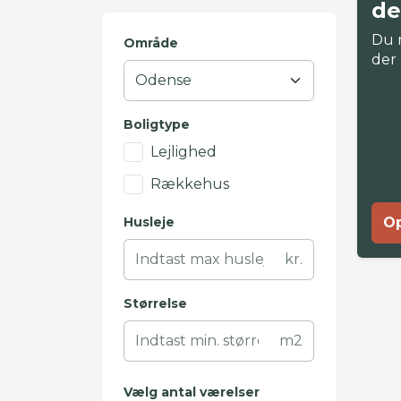
de
Du 
Område
der
Boligtype
Lejlighed
Rækkehus
Husleje
Op
kr.
Størrelse
m2
Vælg antal værelser