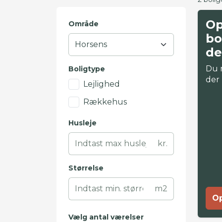
Op
Område
bo
de
Du 
Boligtype
der
Lejlighed
Rækkehus
Husleje
kr.
Størrelse
m2
Op
Vælg antal værelser