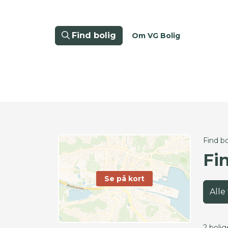
Find bolig
Om VG Bolig
Find bo
Fin
Se på kort
Alle
2 bolig