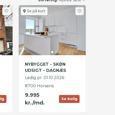
Se på kort
NYBYGGET - SKØN
UDSIGT - DAGNÆS
Ledig pr. 01.10.2026
8700 Horsens
9.995
lig
Se bolig
kr./md.