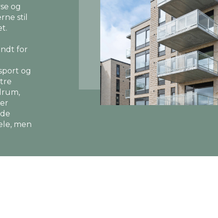
yse og
rne stil
t.
endt for
 sport og
 tre
lrum,
ler
åde
ele, men