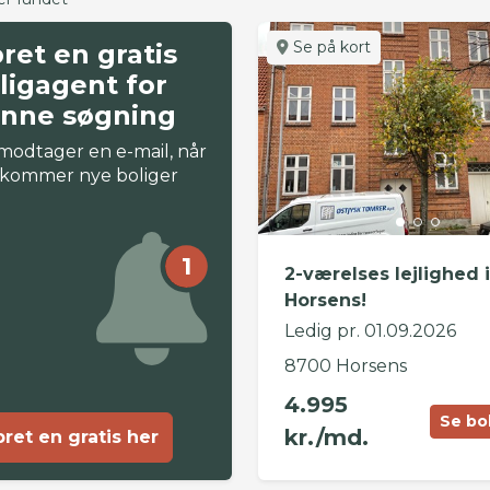
Se på kort
ret en gratis
ligagent for
nne søgning
modtager en e-mail, når
 kommer nye boliger
1
2-værelses lejlighed i
Horsens!
Ledig pr. 01.09.2026
8700 Horsens
4.995
Se bo
kr./md.
ret en gratis her