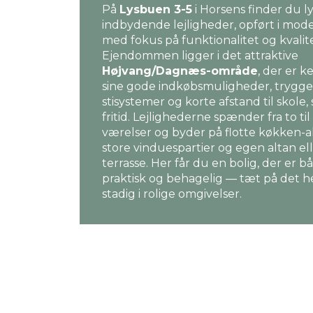
På
Lysbuen 3-5
i Horsens finder du l
indbydende lejligheder, opført i mode
med fokus på funktionalitet og kvalite
Ejendommen ligger i det attraktive
Højvang/Dagnæs-område
, der er k
sine gode indkøbsmuligheder, trygge
stisystemer og korte afstand til skole,
fritid. Lejlighederne spænder fra to til
værelser og byder på flotte køkken-a
store vinduespartier og egen altan el
terrasse. Her får du en bolig, der er b
praktisk og behagelig — tæt på det h
stadig i rolige omgivelser.