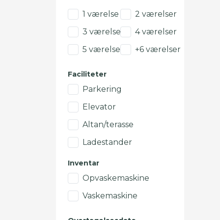
1 værelse
2 værelser
3 værelser
4 værelser
5 værelser
+6 værelser
Faciliteter
Parkering
Elevator
Altan/terasse
Ladestander
Inventar
Opvaskemaskine
Vaskemaskine