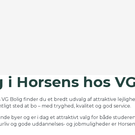
g i Horsens hos V
 VG Bolig finder du et bredt udvalg af attraktive lejligh
ntligt sted at bo – med tryghed, kvalitet og god service.
e byer og er i dag et attraktivt valg for både studerende
turliv og gode uddannelses- og jobmuligheder er Horsens 