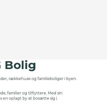
©
OpenStreetMap
contributors ©
CARTO
G Bolig
eder, rækkehuse og familieboliger i byen.
, familier og tilflyttere. Med sin
en oplagt by at bosætte sig i.