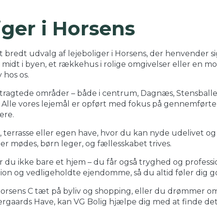
iger i Horsens
t bredt udvalg af lejeboliger i Horsens, der henvender sig
 midt i byen, et rækkehus i rolige omgivelser eller en m
 hos os.
ftertragtede områder – både i centrum, Dagnæs, Stensbal
d. Alle vores lejemål er opført med fokus på gennemførte
ere.
n, terrasse eller egen have, hvor du kan nyde udelivet 
r mødes, børn leger, og fællesskabet trives.
 du ikke bare et hjem – du får også tryghed og professio
ion og vedligeholdte ejendomme, så du altid føler dig go
 Horsens C tæt på byliv og shopping, eller du drømmer 
gaards Have, kan VG Bolig hjælpe dig med at finde det