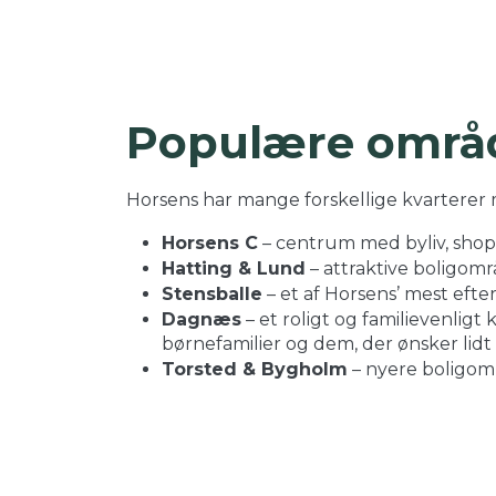
Populære områd
Horsens har mange forskellige kvarterer m
Horsens C
– centrum med byliv, shopp
Hatting & Lund
– attraktive boligområ
Stensballe
– et af Horsens’ mest eft
Dagnæs
– et roligt og familievenlig
børnefamilier og dem, der ønsker lidt
Torsted & Bygholm
– nyere boligomr