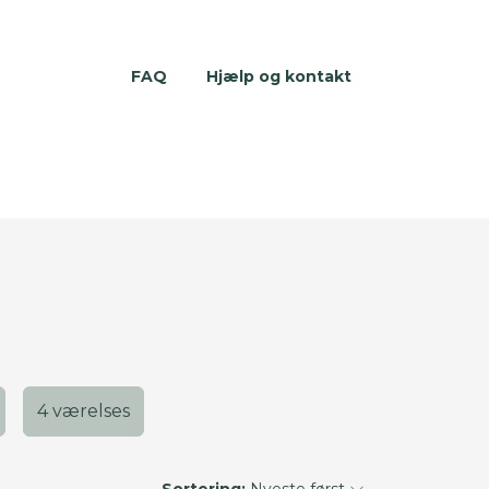
FAQ
Hjælp og kontakt
4 værelses
Sortering:
Nyeste først