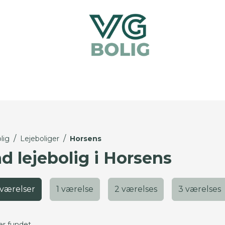
/
/
lig
Lejeboliger
Horsens
d lejebolig i Horsens
 værelser
1 værelse
2 værelses
3 værelses
er fundet