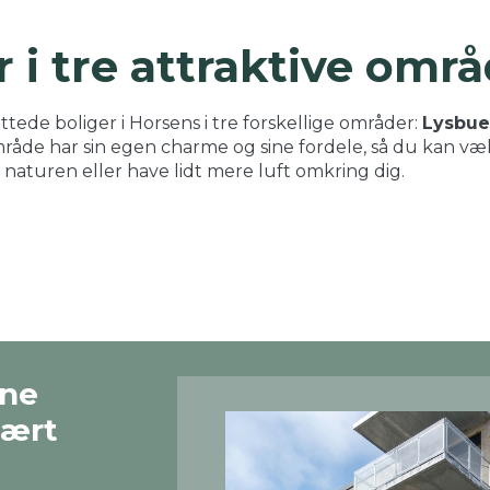
 i tre attraktive omr
ttede boliger i Horsens i tre forskellige områder:
Lysbue
mråde har sin egen charme og sine fordele, så du kan vælg
, naturen eller have lidt mere luft omkring dig.
rne
lært