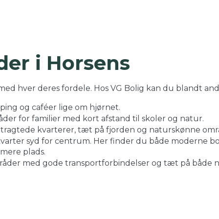
er i Horsens
ed hver deres fordele. Hos VG Bolig kan du blandt andet
ing og caféer lige om hjørnet.
der for familier med kort afstand til skoler og natur.
ertragtede kvarterer, tæt på fjorden og naturskønne omr
t kvarter syd for centrum. Her finder du både moderne bo
 mere plads.
åder med gode transportforbindelser og tæt på både na