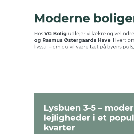
Moderne boliger
Hos
VG Bolig
udlejer vi lækre og velindre
og Rasmus Østergaards Have
. Hvert o
livsstil – om du vil være tæt på byens puls
Lysbuen 3-5 – mode
lejligheder i et popu
kvarter