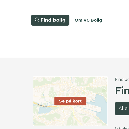
Find bolig
Om VG Bolig
Find bo
Fin
Se på kort
Alle
0 boli