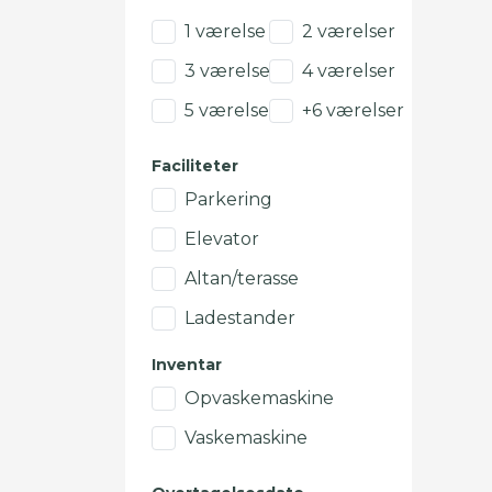
1 værelse
2 værelser
3 værelser
4 værelser
5 værelser
+6 værelser
Faciliteter
Parkering
Elevator
Altan/terasse
Ladestander
Inventar
Opvaskemaskine
Vaskemaskine