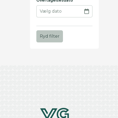
Overtagelsesdato
Ryd filter
+
−