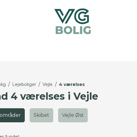
/
/
/
lig
Lejeboliger
Vejle
4 værelses
d 4 værelses i Vejle
 områder
Skibet
Vejle Øst
ger fundet