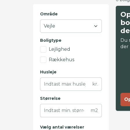
Op
Område
bo
de
Du 
Boligtype
der
Lejlighed
Rækkehus
Husleje
kr.
Størrelse
Op
m2
Vælg antal værelser