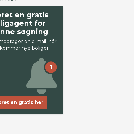
ret en gratis
ligagent for
nne søgning
modtager en e-mail, når
 kommer nye boliger
1
ret en gratis her