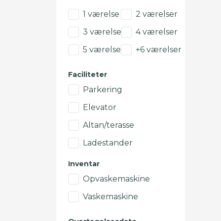
1 værelse
2 værelser
3 værelser
4 værelser
5 værelser
+6 værelser
Faciliteter
Parkering
Elevator
Altan/terasse
Ladestander
Inventar
Opvaskemaskine
Vaskemaskine