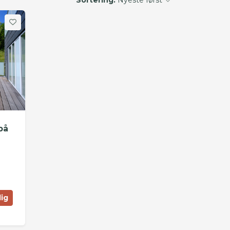
på
lig