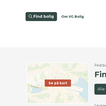
Find bolig
Om VG Bolig
Find bo
Fin
Se på kort
Alle
1 bolig