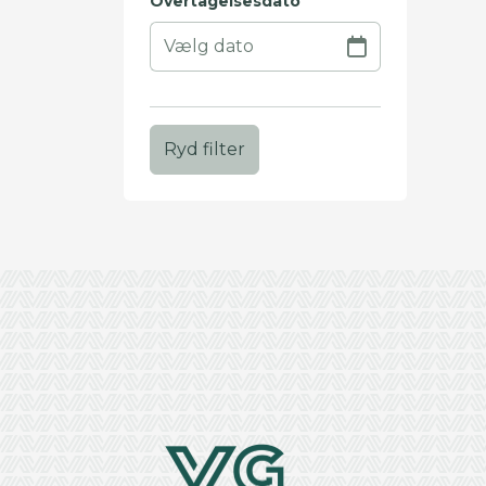
Overtagelsesdato
Ryd filter
+
−