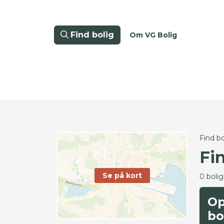
Find bolig
Om VG Bolig
Find bo
Fin
Se på kort
0 boli
Op
bo