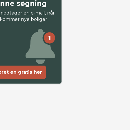
nne søgning
modtager en e-mail, når
 kommer nye boliger
1
ret en gratis her