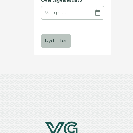
Overtagelsesdato
Ryd filter
+
−