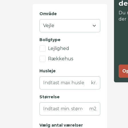
de
Du 
Område
der
Boligtype
Lejlighed
Rækkehus
Husleje
Op
kr.
Størrelse
m2
Vælg antal værelser