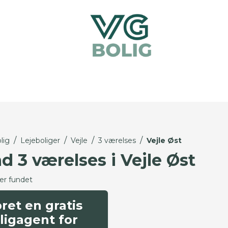
/
/
/
/
lig
Lejeboliger
Vejle
3 værelses
Vejle Øst
d 3 værelses i Vejle Øst
ger fundet
ret en gratis
ligagent for