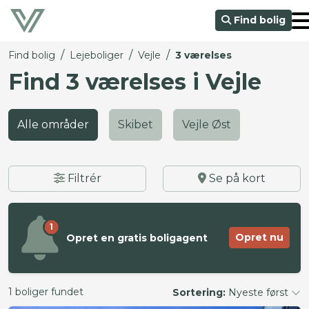
Find bolig
/
/
/
Find bolig
Lejeboliger
Vejle
3 værelses
Find 3 værelses i Vejle
Alle områder
Skibet
Vejle Øst
Filtrér
Se på kort
1
Opret nu
Opret en gratis boligagent
1 boliger fundet
Sortering:
Nyeste først