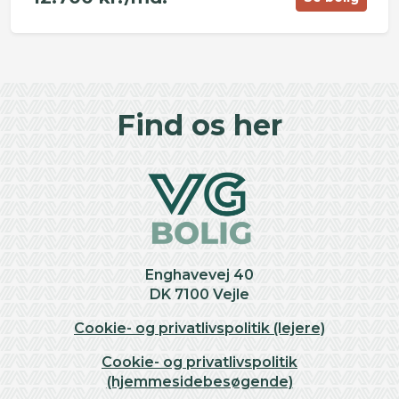
©
OpenStreetMap
contributors ©
CARTO
+
Find os her
−
Enghavevej 40
DK 7100 Vejle
Cookie- og privatlivspolitik (lejere)
Cookie- og privatlivspolitik
(hjemmesidebesøgende)