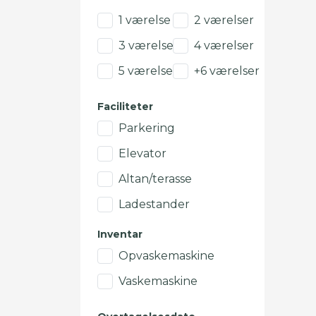
1 værelse
2 værelser
3 værelser
4 værelser
5 værelser
+6 værelser
Faciliteter
Parkering
Elevator
Altan/terasse
Ladestander
Inventar
Opvaskemaskine
Vaskemaskine