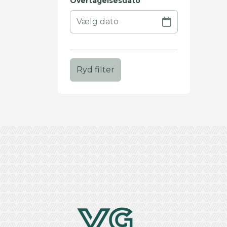
Overtagelsesdato
Ryd filter
+
−