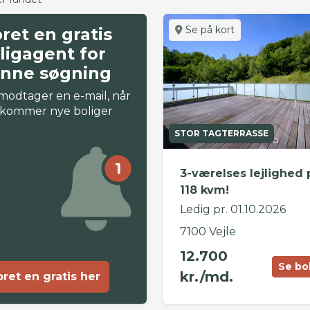
Se på kort
ret en gratis
ligagent for
nne søgning
modtager en e-mail, når
 kommer nye boliger
STOR TAGTERRASSE
1
3-værelses lejlighed 
118 kvm!
Ledig pr. 01.10.2026
7100 Vejle
12.700
Se bo
kr./md.
ret en gratis her