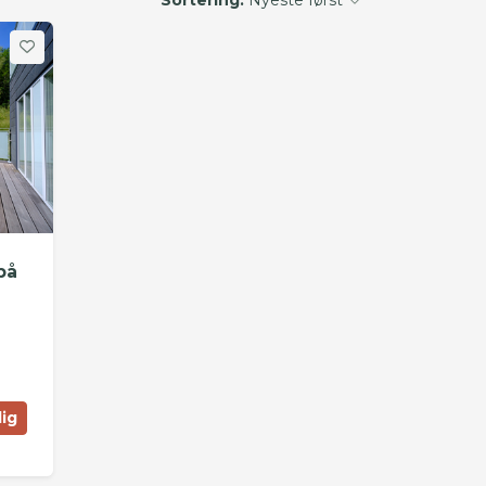
på
lig