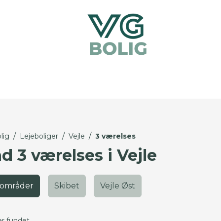
/
/
/
lig
Lejeboliger
Vejle
3 værelses
d 3 værelses i Vejle
 områder
Skibet
Vejle Øst
er fundet