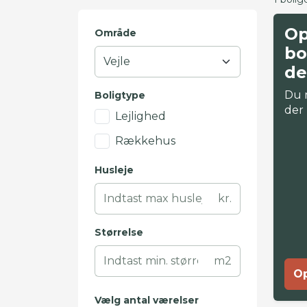
Op
Område
bo
de
Du 
Boligtype
der
Lejlighed
Rækkehus
Husleje
kr.
Størrelse
m2
Op
Vælg antal værelser