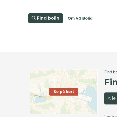
Find bolig
Om VG Bolig
Find bo
Fin
Se på kort
Alle
1 bolig