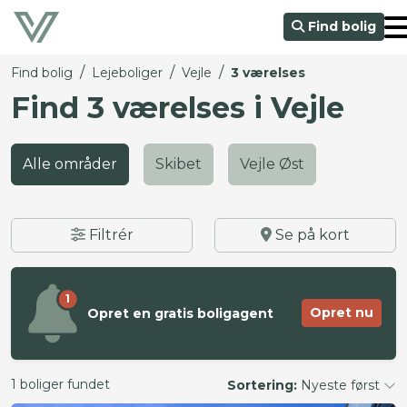
Find bolig
/
/
/
Find bolig
Lejeboliger
Vejle
3 værelses
Find 3 værelses i Vejle
Alle områder
Skibet
Vejle Øst
Filtrér
Se på kort
1
Opret nu
Opret en gratis boligagent
1 boliger fundet
Sortering:
Nyeste først