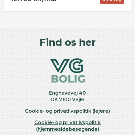
©
OpenStreetMap
contributors ©
CARTO
+
Find os her
−
Enghavevej 40
DK 7100 Vejle
Cookie- og privatlivspolitik (lejere)
Cookie- og privatlivspolitik
(hjemmesidebesøgende)