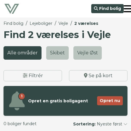
Find bolig
/
/
/
Find bolig
Lejeboliger
Vejle
2 værelses
Find 2 værelses i Vejle
Alle områder
Skibet
Vejle Øst
Filtrér
Se på kort
1
Opret nu
Opret en gratis boligagent
0 boliger fundet
Sortering:
Nyeste først