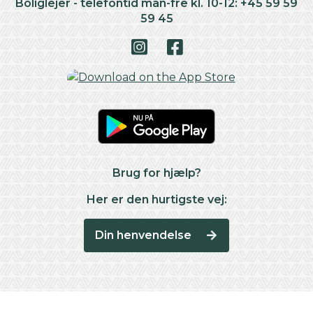
Boliglejer - telefontid man-fre kl. 10-12: +45 59 59
59 45
Brug for hjælp?
Her er den hurtigste vej:
Din henvendelse