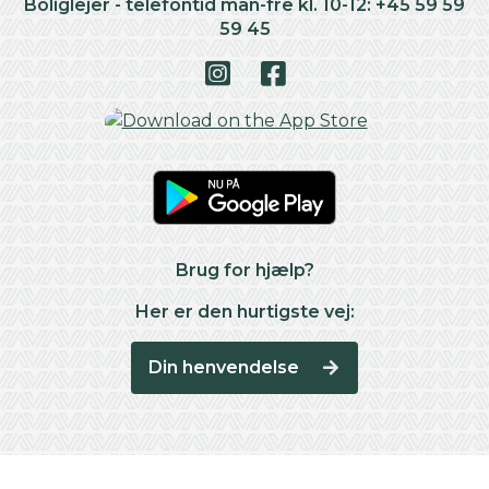
Boliglejer - telefontid man-fre kl. 10-12: +45 59 59
59 45
Brug for hjælp?
Her er den hurtigste vej:
Din henvendelse