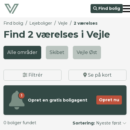
Find bolig
/
/
/
Find bolig
Lejeboliger
Vejle
2 værelses
Find 2 værelses i Vejle
Alle områder
Skibet
Vejle Øst
Filtrér
Se på kort
1
Opret nu
Opret en gratis boligagent
0 boliger fundet
Sortering:
Nyeste først