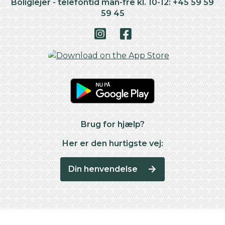
Boliglejer - telefontid man-fre kl. 10-12: +45 59 59
59 45
Brug for hjælp?
Her er den hurtigste vej:
Din henvendelse