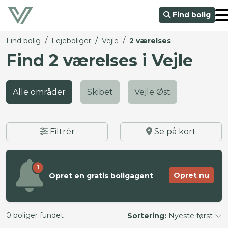
Find bolig
/
/
/
Find bolig
Lejeboliger
Vejle
2 værelses
Find 2 værelses i Vejle
Alle områder
Skibet
Vejle Øst
Filtrér
Se på kort
1
Opret nu
Opret en gratis boligagent
0 boliger fundet
Sortering:
Nyeste først