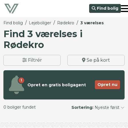
Find bolig
/
/
/
Find bolig
Lejeboliger
Rødekro
3 værelses
Find 3 værelses i
Rødekro
Filtrér
Se på kort
1
Opret nu
Opret en gratis boligagent
0 boliger fundet
Sortering:
Nyeste først
©
OpenStreetMap
contributors ©
CARTO