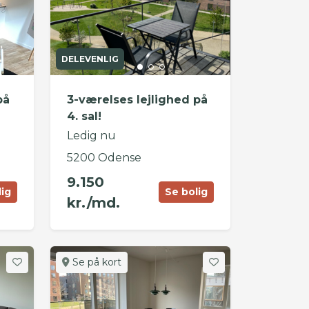
DELEVENLIG
på
3-værelses lejlighed på
4. sal!
Ledig nu
5200 Odense
9.150
lig
Se bolig
kr./md.
Se på kort