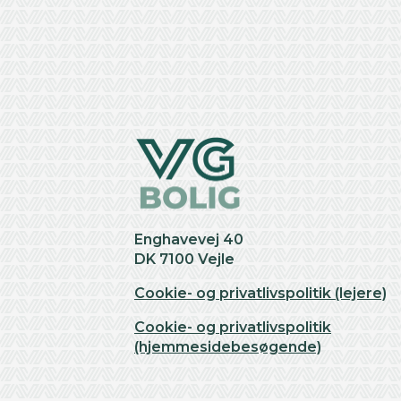
+
−
Enghavevej 40
DK 7100 Vejle
Cookie- og privatlivspolitik (lejere)
Cookie- og privatlivspolitik
(hjemmesidebesøgende)