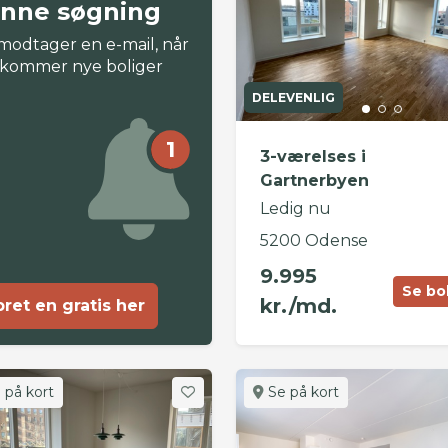
nne søgning
modtager en e-mail, når
 kommer nye boliger
DELEVENLIG
1
3-værelses i
Gartnerbyen
Ledig nu
5200 Odense
9.995
Se bo
kr./md.
ret en gratis her
 på kort
Se på kort