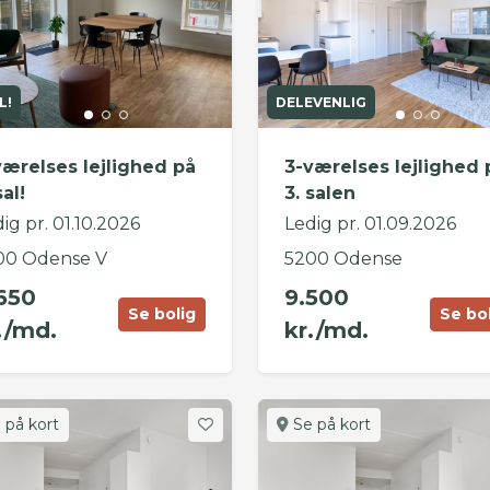
L!
DELEVENLIG
værelses lejlighed på
3-værelses lejlighed 
sal!
3. salen
ig pr. 01.10.2026
Ledig pr. 01.09.2026
00 Odense V
5200 Odense
650
9.500
Se bolig
Se bo
./md.
kr./md.
 på kort
Se på kort