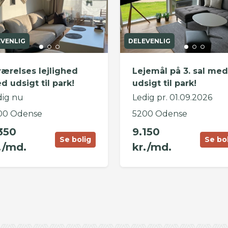
EVENLIG
DELEVENLIG
værelses lejlighed
Lejemål på 3. sal med
d udsigt til park!
udsigt til park!
dig nu
Ledig pr. 01.09.2026
00 Odense
5200 Odense
350
9.150
Se bolig
Se bo
./md.
kr./md.