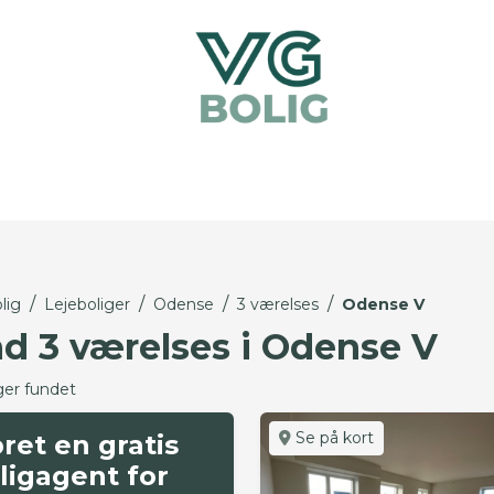
/
/
/
/
lig
Lejeboliger
Odense
3 værelses
Odense V
nd 3 værelses i Odense V
ger fundet
Se på kort
ret en gratis
ligagent for