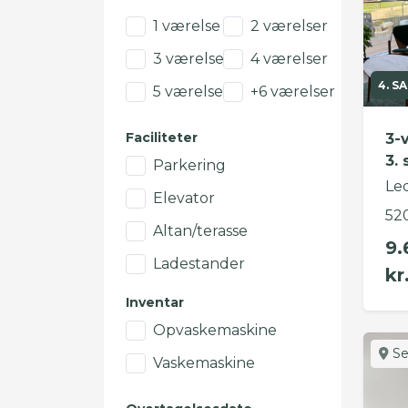
1 værelse
2 værelser
3 værelser
4 værelser
4. SA
5 værelser
+6 værelser
Faciliteter
3-
3. 
Parkering
Led
Elevator
52
Altan/terasse
9.
Ladestander
kr
Inventar
Opvaskemaskine
Se
Vaskemaskine