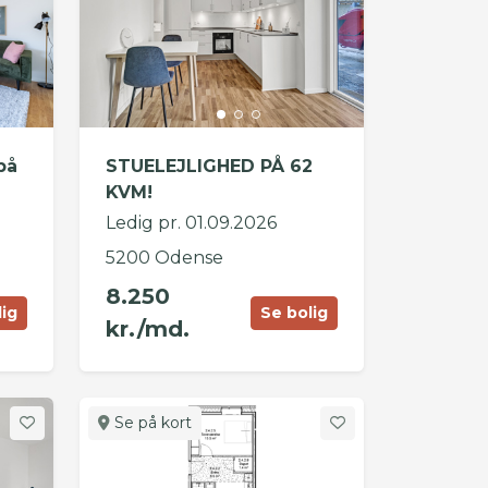
på
STUELEJLIGHED PÅ 62
KVM!
Ledig pr. 01.09.2026
5200 Odense
8.250
lig
Se bolig
kr./md.
Se på kort