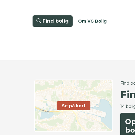
Find bolig
Om VG Bolig
Find bo
Fi
Se på kort
14 boli
Op
bo