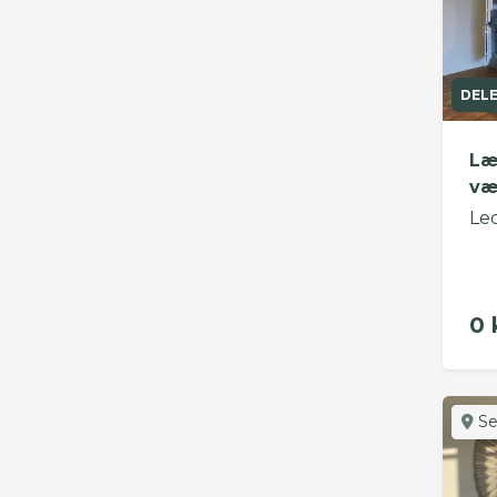
DEL
Læ
væ
Le
0 
Se