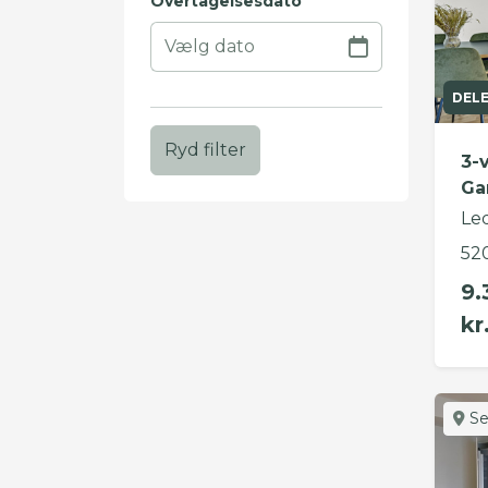
Overtagelsesdato
DEL
Ryd filter
3-
Ga
Le
52
9.
kr
Se