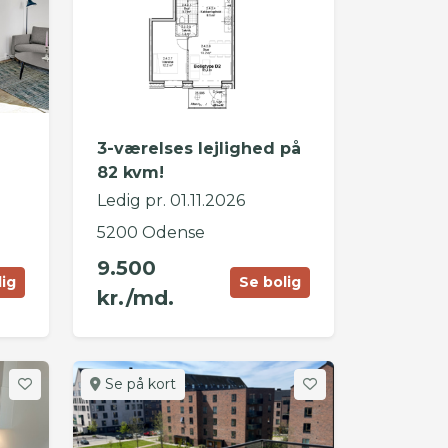
i
3-værelses lejlighed på
82 kvm!
Ledig pr. 01.11.2026
5200 Odense
9.500
lig
Se bolig
kr./md.
Se på kort