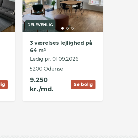
DELEVENLIG
3 værelses lejlighed på
64 m²
Ledig pr. 01.09.2026
5200 Odense
9.250
lig
Se bolig
kr./md.
©
OpenStreetMap
contributors ©
CARTO