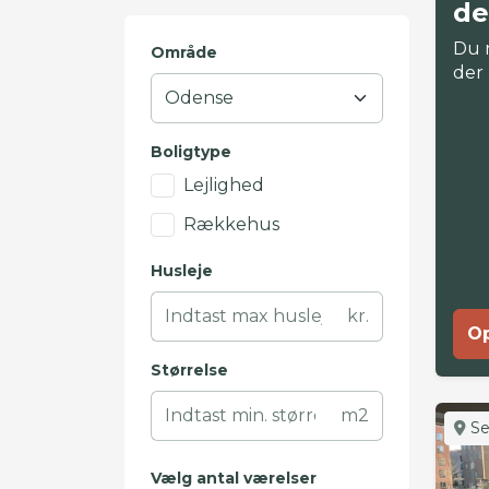
de
Du 
Område
der
Boligtype
Lejlighed
Rækkehus
Husleje
kr.
Op
Størrelse
m2
Se
Vælg antal værelser