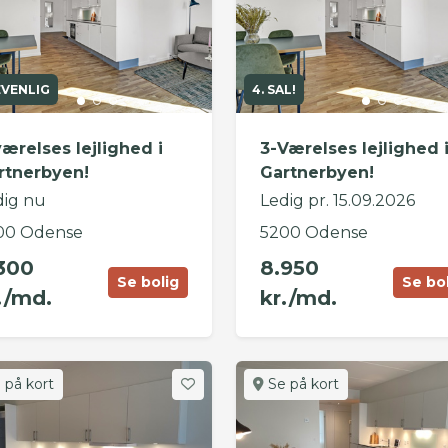
EVENLIG
4. SAL!
værelses lejlighed i
3-Værelses lejlighed 
rtnerbyen!
Gartnerbyen!
dig nu
Ledig pr. 15.09.2026
00 Odense
5200 Odense
300
8.950
Se bolig
Se bo
./md.
kr./md.
 på kort
Se på kort