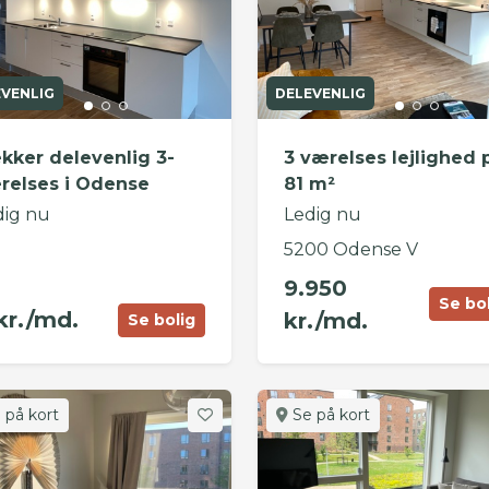
EVENLIG
DELEVENLIG
kker delevenlig 3-
3 værelses lejlighed 
relses i Odense
81 m²
dig nu
Ledig nu
5200 Odense V
9.950
Se bo
kr./md.
kr./md.
Se bolig
 på kort
Se på kort