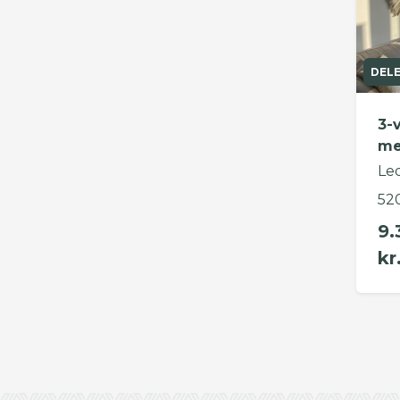
DEL
3-
me
Le
52
9.
kr