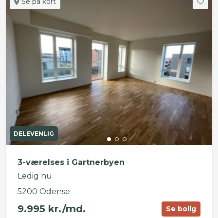
Se på kort
DELEVENLIG
3-værelses i Gartnerbyen
Ledig nu
5200 Odense
9.995 kr./md.
Se bolig