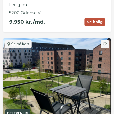
Ledig nu
5200 Odense V
9.950 kr./md.
Se bolig
Se på kort
DELEVENLIG