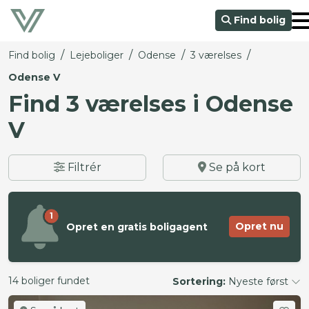
Find bolig
/
/
/
/
Find bolig
Lejeboliger
Odense
3 værelses
Odense V
Find 3 værelses i Odense
V
Filtrér
Se på kort
1
Opret nu
Opret en gratis boligagent
14 boliger fundet
Sortering:
Nyeste først