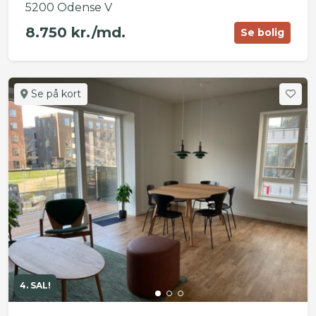
5200 Odense V
8.750 kr./md.
Se bolig
Se på kort
4. SAL!