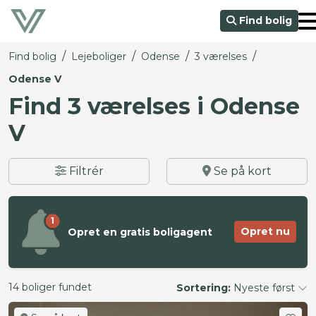
Find bolig
/
/
/
/
Find bolig
Lejeboliger
Odense
3 værelses
Odense V
Find 3 værelses i Odense
V
Filtrér
Se på kort
1
Opret nu
Opret en gratis boligagent
14 boliger fundet
Sortering:
Nyeste først