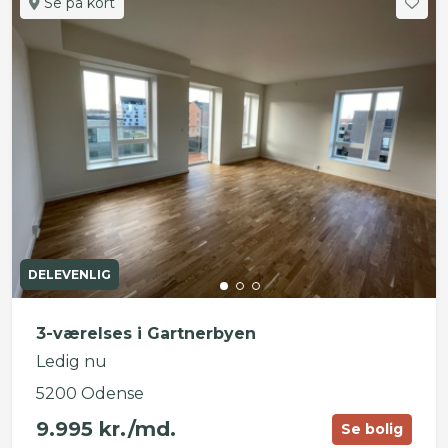
Se på kort
DELEVENLIG
3-værelses i Gartnerbyen
Ledig nu
5200 Odense
9.995 kr./md.
Se bolig