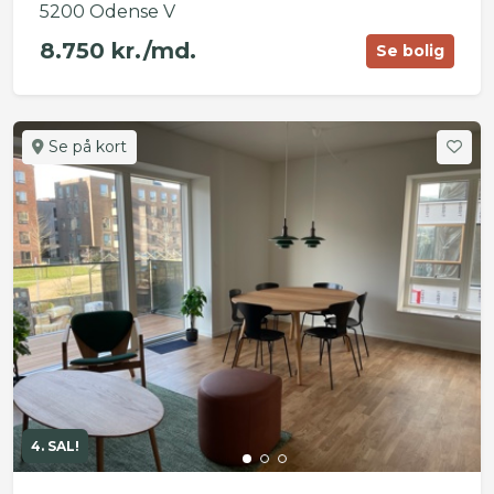
5200 Odense V
8.750 kr./md.
Se bolig
Se på kort
4. SAL!