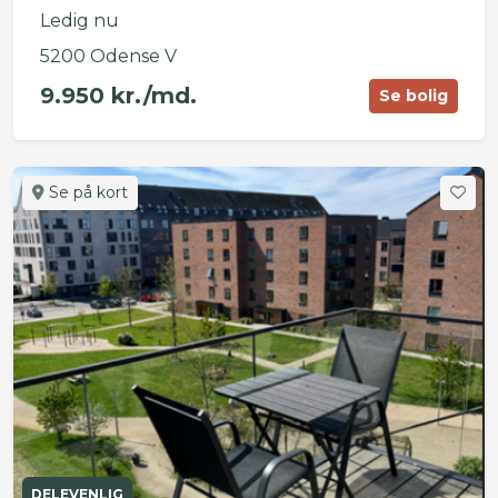
Ledig nu
5200 Odense V
9.950 kr./md.
Se bolig
Se på kort
DELEVENLIG