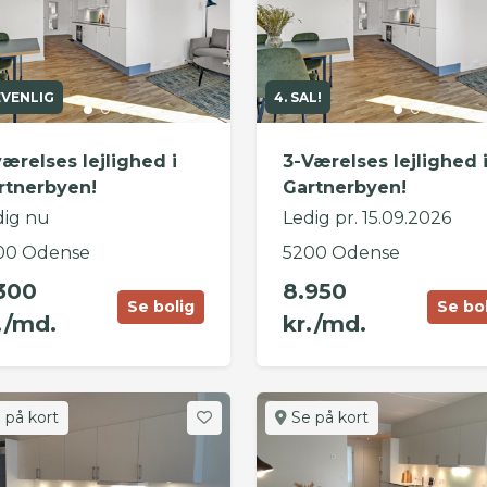
EVENLIG
4. SAL!
værelses lejlighed i
3-Værelses lejlighed 
rtnerbyen!
Gartnerbyen!
dig nu
Ledig pr. 15.09.2026
00 Odense
5200 Odense
300
8.950
Se bolig
Se bo
./md.
kr./md.
 på kort
Se på kort