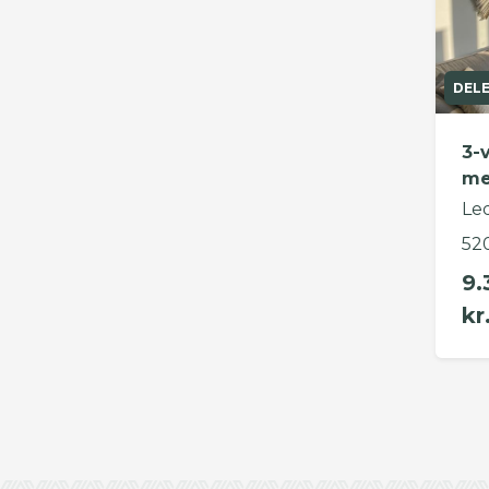
DEL
3-
me
Le
52
9.
kr