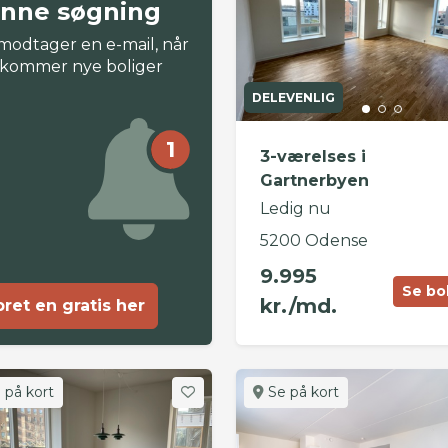
nne søgning
modtager en e-mail, når
 kommer nye boliger
DELEVENLIG
1
3-værelses i
Gartnerbyen
Ledig nu
5200 Odense
9.995
Se bo
kr./md.
ret en gratis her
 på kort
Se på kort