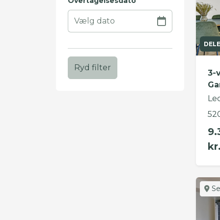
Overtagelsesdato
DEL
Ryd filter
3-
Ga
Le
52
9.
kr
Se