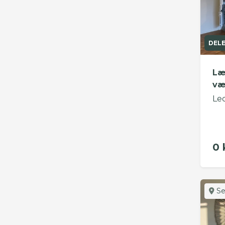
DEL
Læ
væ
Le
0 
Se