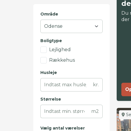
de
Du 
Område
der
Boligtype
Lejlighed
Rækkehus
Husleje
kr.
Op
Størrelse
m2
Se
Vælg antal værelser