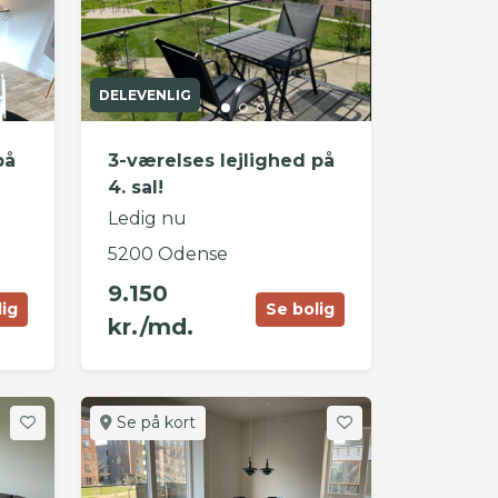
DELEVENLIG
på
3-værelses lejlighed på
4. sal!
Ledig nu
5200 Odense
9.150
lig
Se bolig
kr./md.
Se på kort