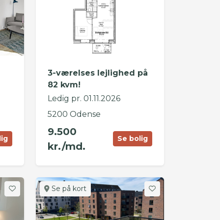
i
3-værelses lejlighed på
82 kvm!
Ledig pr. 01.11.2026
5200 Odense
9.500
lig
Se bolig
kr./md.
Se på kort