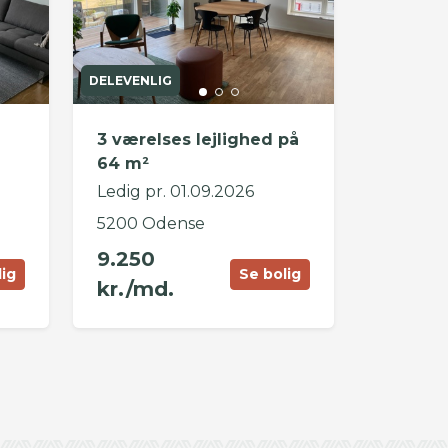
DELEVENLIG
3 værelses lejlighed på
64 m²
Ledig pr. 01.09.2026
5200 Odense
9.250
lig
Se bolig
kr./md.
©
OpenStreetMap
contributors ©
CARTO