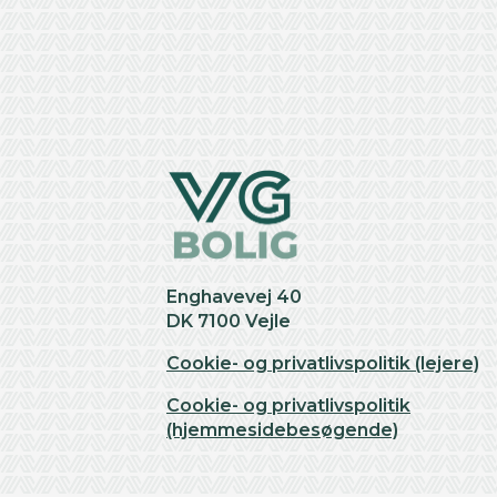
+
−
Enghavevej 40
DK 7100 Vejle
Cookie- og privatlivspolitik (lejere)
Cookie- og privatlivspolitik
(hjemmesidebesøgende)