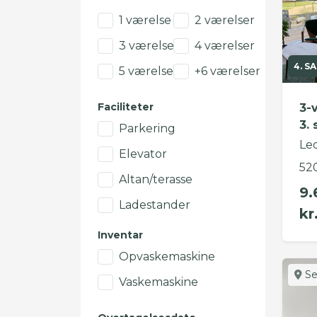
1 værelse
2 værelser
3 værelser
4 værelser
4. SA
5 værelser
+6 værelser
Faciliteter
3-
3. 
Parkering
Led
Elevator
52
Altan/terasse
9.
Ladestander
kr
Inventar
Opvaskemaskine
Se
Vaskemaskine