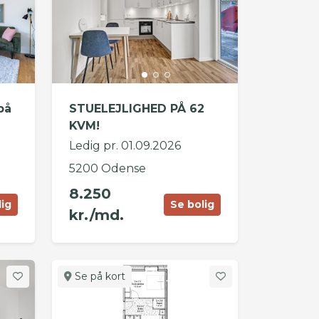
på
STUELEJLIGHED PÅ 62
KVM!
Ledig pr. 01.09.2026
5200 Odense
8.250
lig
Se bolig
kr./md.
Se på kort