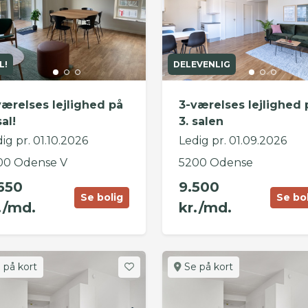
L!
DELEVENLIG
værelses lejlighed på
3-værelses lejlighed 
sal!
3. salen
ig pr. 01.10.2026
Ledig pr. 01.09.2026
00 Odense V
5200 Odense
650
9.500
Se bolig
Se bo
./md.
kr./md.
 på kort
Se på kort