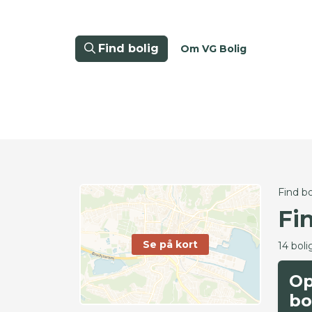
Find bolig
Om VG Bolig
Find bo
Fi
Se på kort
14 boli
Op
bo