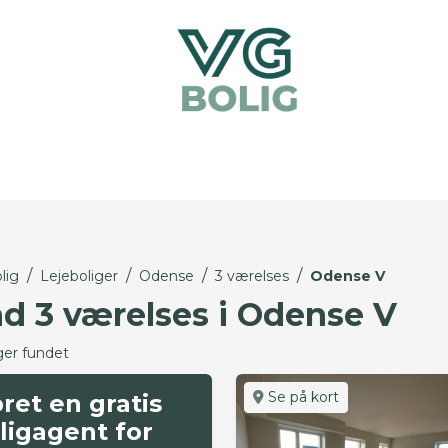
/
/
/
/
lig
Lejeboliger
Odense
3 værelses
Odense V
nd 3 værelses i Odense V
ger fundet
Se på kort
ret en gratis
ligagent for