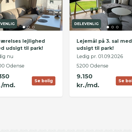
EVENLIG
DELEVENLIG
værelses lejlighed
Lejemål på 3. sal med
d udsigt til park!
udsigt til park!
dig nu
Ledig pr. 01.09.2026
00 Odense
5200 Odense
350
9.150
Se bolig
Se bo
./md.
kr./md.