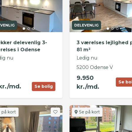
EVENLIG
DELEVENLIG
kker delevenlig 3-
3 værelses lejlighed 
relses i Odense
81 m²
dig nu
Ledig nu
5200 Odense V
9.950
Se bo
kr./md.
kr./md.
Se bolig
 på kort
Se på kort