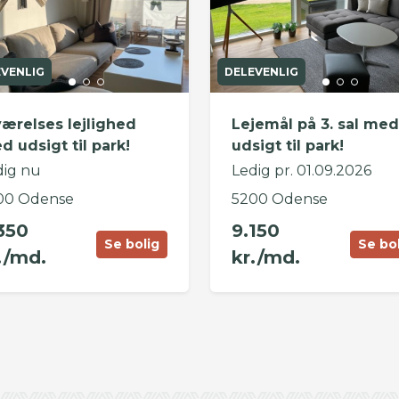
EVENLIG
DELEVENLIG
værelses lejlighed
Lejemål på 3. sal med
d udsigt til park!
udsigt til park!
dig nu
Ledig pr. 01.09.2026
00 Odense
5200 Odense
350
9.150
Se bolig
Se bo
./md.
kr./md.