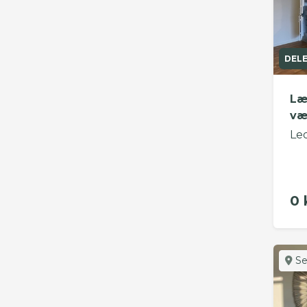
DEL
Læ
væ
Le
0 
Se