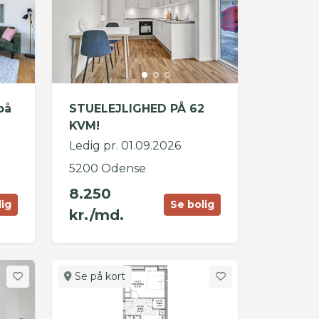
på
STUELEJLIGHED PÅ 62
KVM!
Ledig pr. 01.09.2026
5200 Odense
8.250
lig
Se bolig
kr./md.
Se på kort