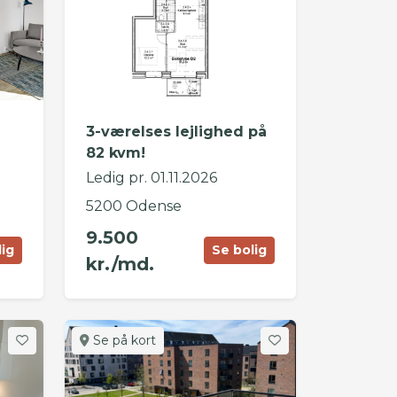
i
3-værelses lejlighed på
82 kvm!
Ledig pr. 01.11.2026
5200 Odense
9.500
lig
Se bolig
kr./md.
Se på kort