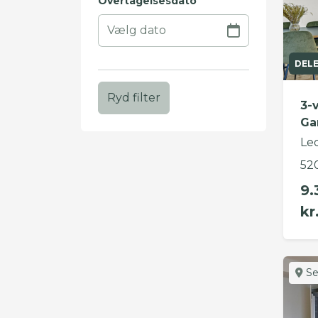
Overtagelsesdato
DEL
Ryd filter
3-
Ga
Le
52
9.
kr
Se