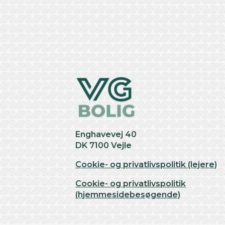
+
−
Enghavevej 40
DK 7100 Vejle
Cookie- og privatlivspolitik (lejere)
Cookie- og privatlivspolitik
(hjemmesidebesøgende)