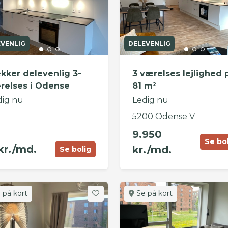
EVENLIG
DELEVENLIG
kker delevenlig 3-
3 værelses lejlighed 
relses i Odense
81 m²
dig nu
Ledig nu
5200 Odense V
9.950
Se bo
kr./md.
kr./md.
Se bolig
 på kort
Se på kort