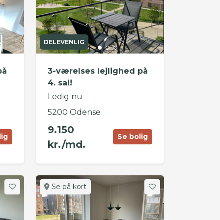
DELEVENLIG
på
3-værelses lejlighed på
4. sal!
Ledig nu
5200 Odense
9.150
lig
Se bolig
kr./md.
Se på kort