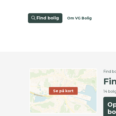
Find bolig
Om VG Bolig
Find bo
Fi
Se på kort
14 boli
Op
bo