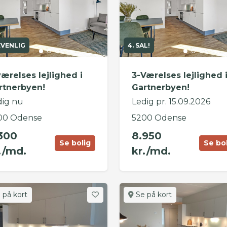
EVENLIG
4. SAL!
værelses lejlighed i
3-Værelses lejlighed 
rtnerbyen!
Gartnerbyen!
dig nu
Ledig pr. 15.09.2026
00 Odense
5200 Odense
300
8.950
Se bolig
Se bo
./md.
kr./md.
 på kort
Se på kort