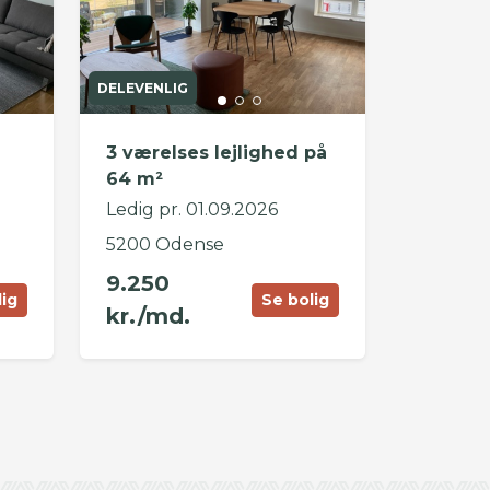
DELEVENLIG
3 værelses lejlighed på
64 m²
Ledig pr. 01.09.2026
5200 Odense
9.250
lig
Se bolig
kr./md.
©
OpenStreetMap
contributors ©
CARTO