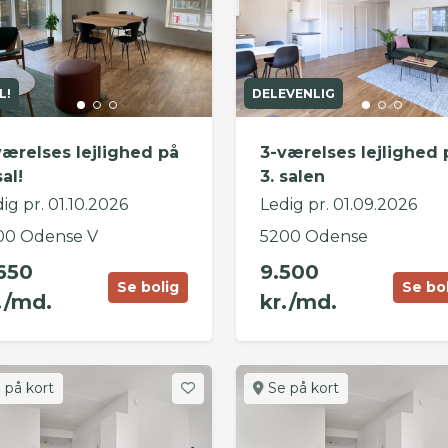
L!
DELEVENLIG
værelses lejlighed på
3-værelses lejlighed 
sal!
3. salen
ig pr. 01.10.2026
Ledig pr. 01.09.2026
00 Odense V
5200 Odense
650
9.500
Se bolig
Se bo
./md.
kr./md.
 på kort
Se på kort