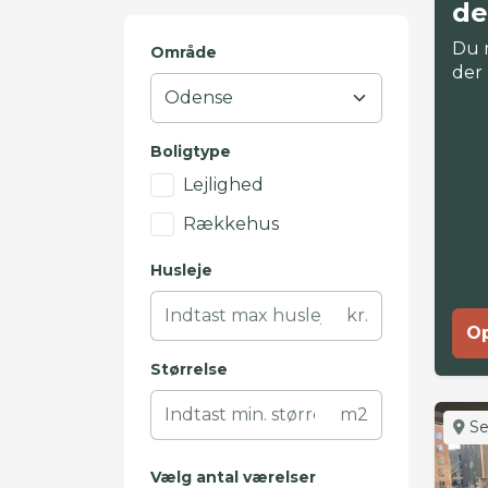
de
Du 
Område
der
Boligtype
Lejlighed
Rækkehus
Husleje
kr.
Op
Størrelse
m2
Se
Vælg antal værelser