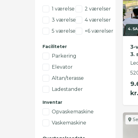
1 værelse
2 værelser
3 værelser
4 værelser
4. SA
5 værelser
+6 værelser
Faciliteter
3-
3. 
Parkering
Led
Elevator
52
Altan/terasse
9.
Ladestander
kr
Inventar
Opvaskemaskine
Se
Vaskemaskine