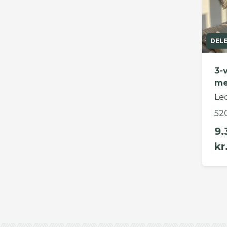
DEL
3-
me
Le
52
9.
kr