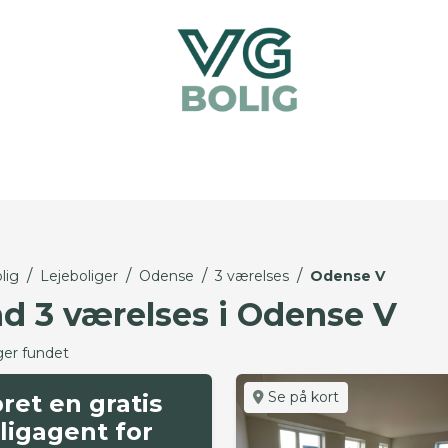
/
/
/
/
lig
Lejeboliger
Odense
3 værelses
Odense V
nd 3 værelses i Odense V
ger fundet
Se på kort
ret en gratis
ligagent for