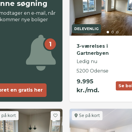
nne søgning
modtager en e-mail, når
 kommer nye boliger
DELEVENLIG
1
3-værelses i
Gartnerbyen
Ledig nu
5200 Odense
9.995
Se bo
kr./md.
ret en gratis her
 på kort
Se på kort