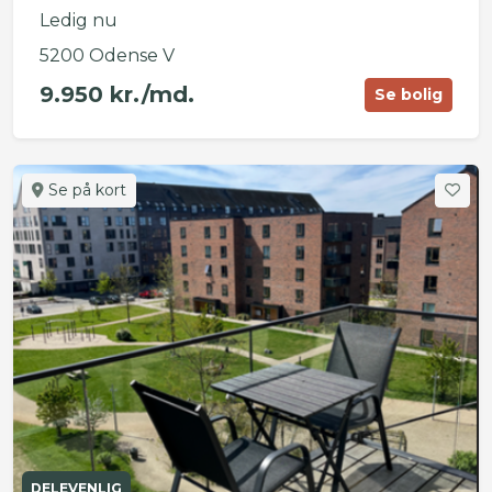
Ledig nu
5200 Odense V
9.950 kr./md.
Se bolig
Se på kort
DELEVENLIG