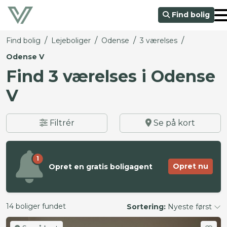
Find bolig
/
/
/
/
Find bolig
Lejeboliger
Odense
3 værelses
Odense V
Find 3 værelses i Odense
V
Filtrér
Se på kort
1
Opret nu
Opret en gratis boligagent
14 boliger fundet
Sortering:
Nyeste først