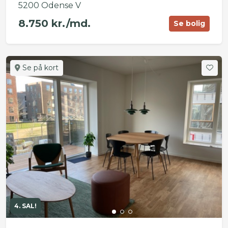
5200 Odense V
8.750 kr./md.
Se bolig
Se på kort
4. SAL!