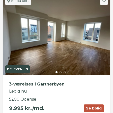
Se på kort
DELEVENLIG
3-værelses i Gartnerbyen
Ledig nu
5200 Odense
9.995 kr./md.
Se bolig