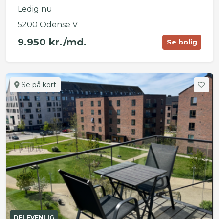
Ledig nu
5200 Odense V
9.950 kr./md.
Se bolig
Se på kort
DELEVENLIG