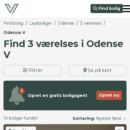
Find bolig
/
/
/
/
Find bolig
Lejeboliger
Odense
3 værelses
Odense V
Find 3 værelses i Odense
V
Filtrér
Se på kort
1
Opret nu
Opret en gratis boligagent
14 boliger fundet
Sortering:
Nyeste først