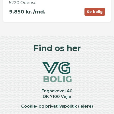
5220 Odense
9.850 kr./md.
Se bolig
©
OpenStreetMap
contributors ©
CARTO
+
Find os her
−
Enghavevej 40
DK 7100 Vejle
Cookie- og privatlivspolitik (lejere)