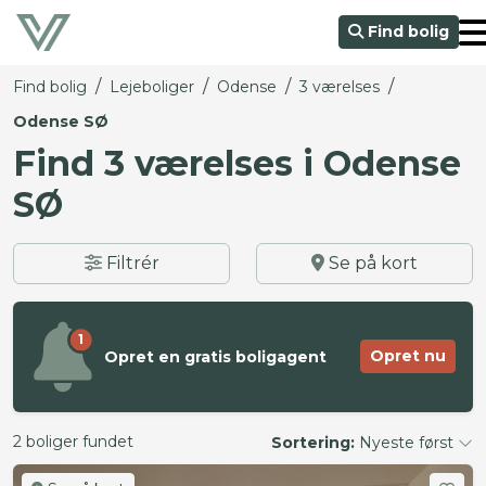
Find bolig
/
/
/
/
Find bolig
Lejeboliger
Odense
3 værelses
Odense SØ
Find 3 værelses i Odense
SØ
Filtrér
Se på kort
1
Opret nu
Opret en gratis boligagent
2 boliger fundet
Sortering:
Nyeste først