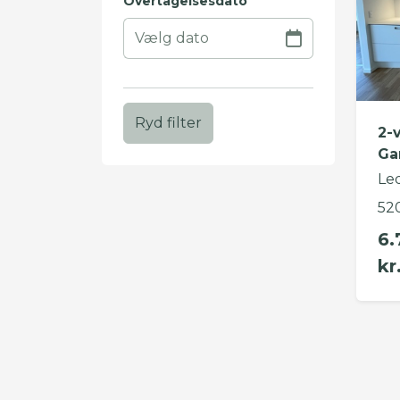
Overtagelsesdato
Ryd filter
2-
Ga
Le
52
6.
kr