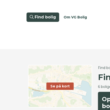
Find bolig
Om VG Bolig
Find bo
Fi
Se på kort
6 bolig
Op
bo