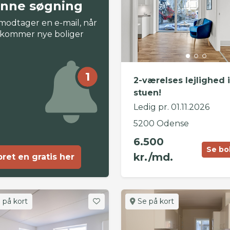
nne søgning
modtager en e-mail, når
 kommer nye boliger
1
2-værelses lejlighed i
stuen!
Ledig pr. 01.11.2026
5200 Odense
6.500
Se bo
kr./md.
ret en gratis her
 på kort
Se på kort