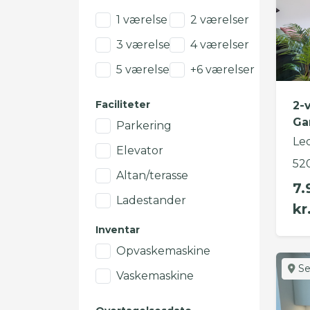
1 værelse
2 værelser
3 værelser
4 værelser
5 værelser
+6 værelser
Faciliteter
2-
Ga
Parkering
Le
Elevator
52
Altan/terasse
7.
Ladestander
kr
Inventar
Opvaskemaskine
Se
Vaskemaskine