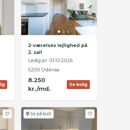
2-værelses lejlighed på
2. sal!
Ledig pr. 01.10.2026
5200 Odense
8.250
lig
Se bolig
kr./md.
Se på kort