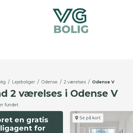
/
/
/
/
lig
Lejeboliger
Odense
2 værelses
Odense V
nd 2 værelses i Odense V
er fundet
Se på kort
ret en gratis
ligagent for