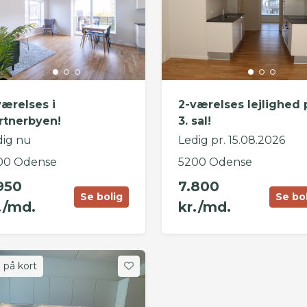
værelses i
2-værelses lejlighed 
rtnerbyen!
3. sal!
dig nu
Ledig pr. 15.08.2026
00 Odense
5200 Odense
950
7.800
Se bolig
Se bo
./md.
kr./md.
 på kort