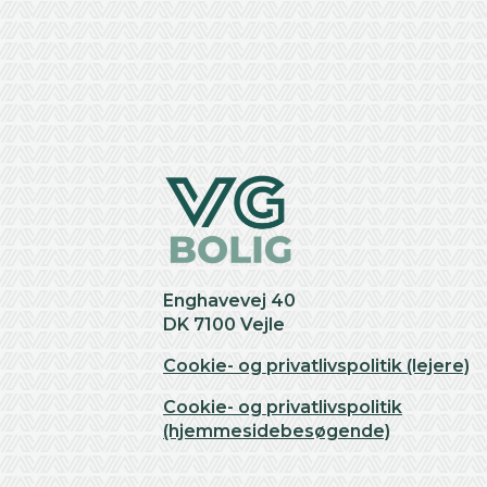
+
−
Enghavevej 40
DK 7100 Vejle
Cookie- og privatlivspolitik (lejere)
Cookie- og privatlivspolitik
(hjemmesidebesøgende)