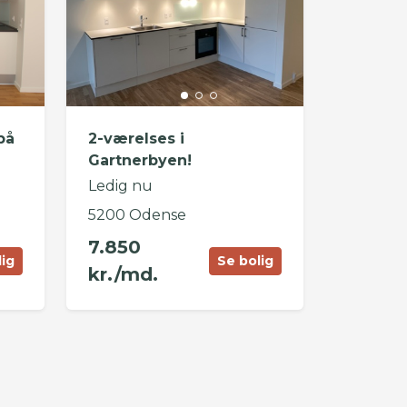
på
2-værelses i
Gartnerbyen!
Ledig nu
5200 Odense
7.850
lig
Se bolig
kr./md.