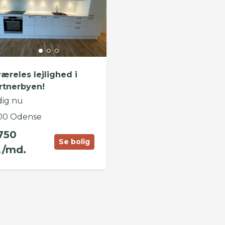
væreles lejlighed i
rtnerbyen!
dig nu
00 Odense
750
Se bolig
./md.