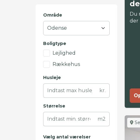
de
Du 
Område
der
Boligtype
Lejlighed
Rækkehus
Husleje
kr.
Op
Størrelse
m2
Se
Vælg antal værelser