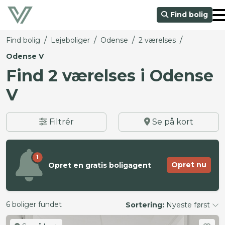
Find bolig
/
/
/
/
Find bolig
Lejeboliger
Odense
2 værelses
Odense V
Find 2 værelses i Odense
V
Filtrér
Se på kort
1
Opret nu
Opret en gratis boligagent
6 boliger fundet
Sortering:
Nyeste først