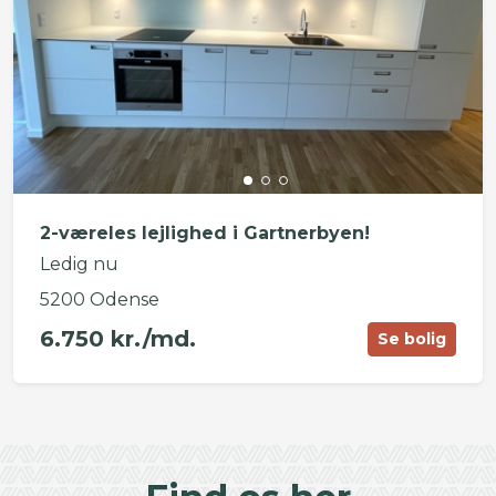
2-væreles lejlighed i Gartnerbyen!
Ledig nu
5200 Odense
6.750 kr./md.
Se bolig
©
OpenStreetMap
contributors ©
CARTO
+