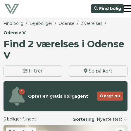
Find bolig
/
/
/
/
Find bolig
Lejeboliger
Odense
2 værelses
Odense V
Find 2 værelses i Odense
V
Filtrér
Se på kort
1
Opret nu
Opret en gratis boligagent
6 boliger fundet
Sortering:
Nyeste først