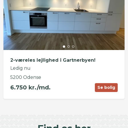
2-væreles lejlighed i Gartnerbyen!
Ledig nu
5200 Odense
6.750 kr./md.
Se bolig
©
OpenStreetMap
contributors ©
CARTO
+