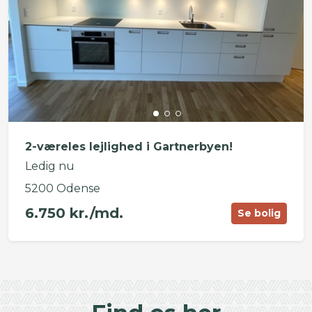
2-væreles lejlighed i Gartnerbyen!
Ledig nu
5200 Odense
6.750 kr./md.
Se bolig
©
OpenStreetMap
contributors ©
CARTO
+