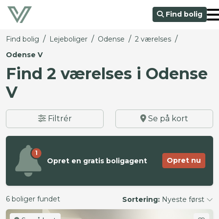
Find bolig
/
/
/
/
Find bolig
Lejeboliger
Odense
2 værelses
Odense V
Find 2 værelses i Odense
V
Filtrér
Se på kort
1
Opret nu
Opret en gratis boligagent
6 boliger fundet
Sortering:
Nyeste først