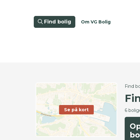
Find bolig
Om VG Bolig
Find bo
Fi
Se på kort
6 bolig
Op
bo