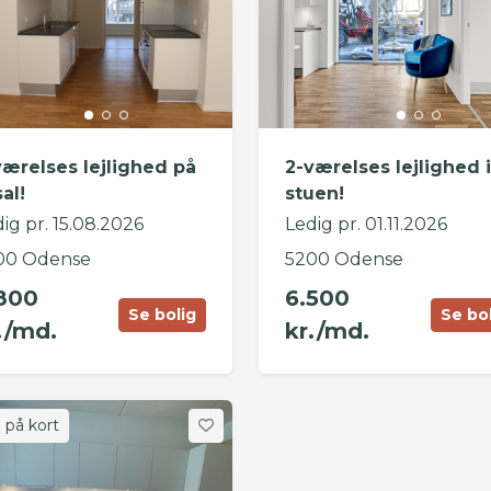
værelses lejlighed på
2-værelses lejlighed i
sal!
stuen!
ig pr. 15.08.2026
Ledig pr. 01.11.2026
00 Odense
5200 Odense
800
6.500
Se bolig
Se bo
./md.
kr./md.
 på kort