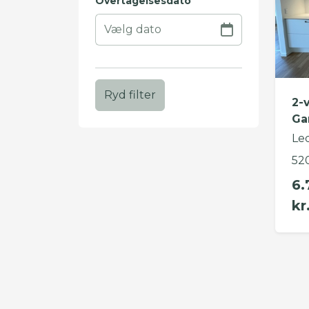
Overtagelsesdato
Ryd filter
2-
Ga
Le
52
6.
kr