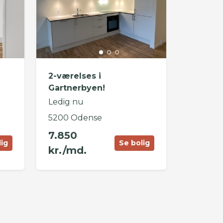
2-værelses i
Gartnerbyen!
Ledig nu
5200 Odense
7.850
lig
Se bolig
kr./md.