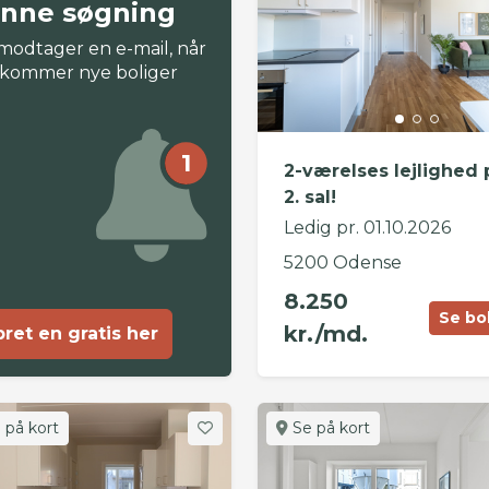
nne søgning
modtager en e-mail, når
 kommer nye boliger
1
2-værelses lejlighed 
2. sal!
Ledig pr. 01.10.2026
5200 Odense
8.250
Se bo
kr./md.
ret en gratis her
 på kort
Se på kort