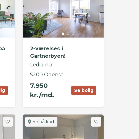
på
2-værelses i
Gartnerbyen!
Ledig nu
5200 Odense
7.950
lig
Se bolig
kr./md.
Se på kort