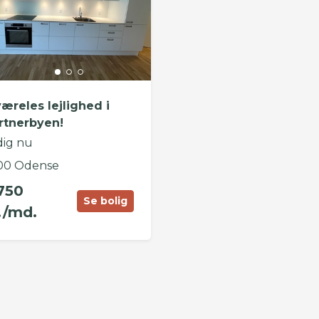
væreles lejlighed i
rtnerbyen!
dig nu
00 Odense
750
Se bolig
./md.