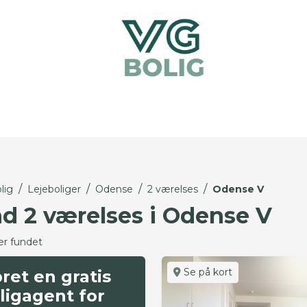
/
/
/
/
lig
Lejeboliger
Odense
2 værelses
Odense V
nd 2 værelses i Odense V
er fundet
Se på kort
ret en gratis
ligagent for