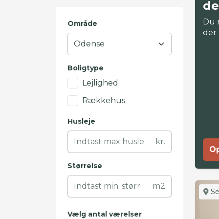
de
Du 
Område
der
Boligtype
Lejlighed
Rækkehus
Husleje
kr.
Op
Størrelse
m2
Se
Vælg antal værelser