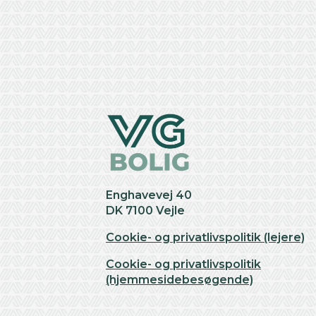
+
−
Enghavevej 40
DK 7100 Vejle
Cookie- og privatlivspolitik (lejere)
Cookie- og privatlivspolitik
(hjemmesidebesøgende)