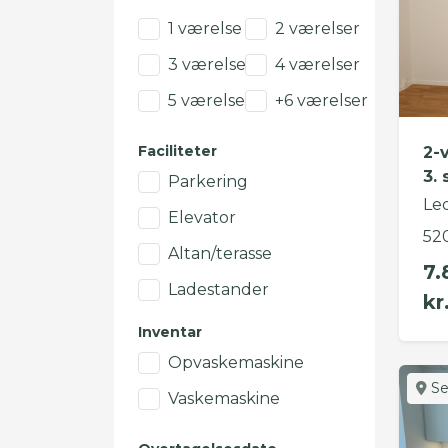
1 værelse
2 værelser
3 værelser
4 værelser
5 værelser
+6 værelser
Faciliteter
2-
3. 
Parkering
Led
Elevator
52
Altan/terasse
7.
Ladestander
kr
Inventar
Opvaskemaskine
Se
Vaskemaskine