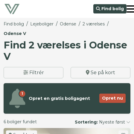
Find bolig
/
/
/
/
Find bolig
Lejeboliger
Odense
2 værelses
Odense V
Find 2 værelses i Odense
V
Filtrér
Se på kort
1
Opret nu
Opret en gratis boligagent
6 boliger fundet
Sortering:
Nyeste først