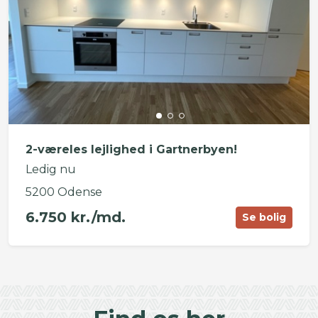
2-væreles lejlighed i Gartnerbyen!
Ledig nu
5200 Odense
6.750 kr./md.
Se bolig
©
OpenStreetMap
contributors ©
CARTO
+