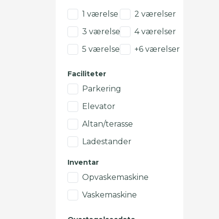
1 værelse
2 værelser
3 værelser
4 værelser
5 værelser
+6 værelser
Faciliteter
Parkering
Elevator
Altan/terasse
Ladestander
Inventar
Opvaskemaskine
Vaskemaskine