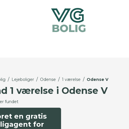
/
/
/
/
lig
Lejeboliger
Odense
1 værelse
Odense V
nd 1 værelse i Odense V
ger fundet
ret en gratis
ligagent for