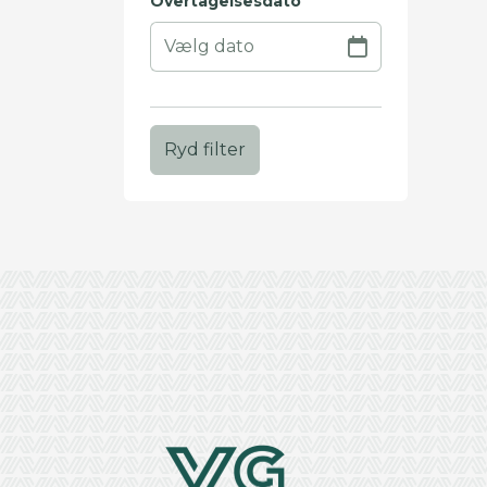
Overtagelsesdato
Ryd filter
+
−