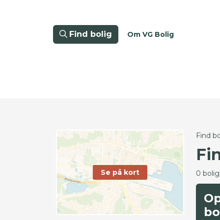
Find bolig
Om VG Bolig
Find bo
Fi
Se på kort
0 boli
Op
bo