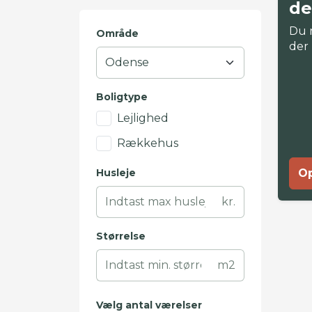
de
Du 
Område
der
Boligtype
Lejlighed
Rækkehus
Husleje
Op
kr.
Størrelse
m2
Vælg antal værelser