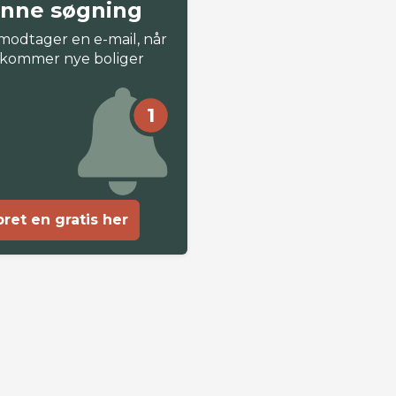
nne søgning
modtager en e-mail, når
 kommer nye boliger
1
ret en gratis her