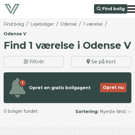
Find bolig
/
/
/
/
Find bolig
Lejeboliger
Odense
1 værelse
Odense V
Find 1 værelse i Odense V
Filtrér
Se på kort
1
Opret nu
Opret en gratis boligagent
0 boliger fundet
Sortering:
Nyeste først
©
OpenStreetMap
contributors ©
CARTO