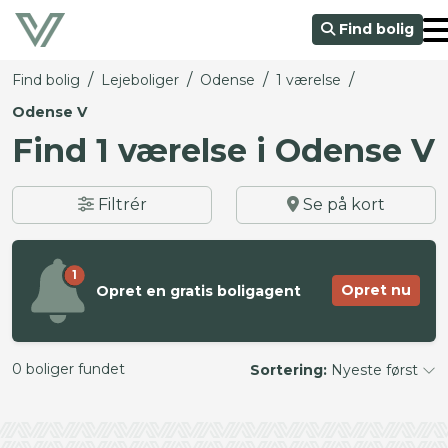
Find bolig
/
/
/
/
Find bolig
Lejeboliger
Odense
1 værelse
Odense V
Find 1 værelse i Odense V
Filtrér
Se på kort
1
Opret nu
Opret en gratis boligagent
0 boliger fundet
Sortering:
Nyeste først
©
OpenStreetMap
contributors ©
CARTO