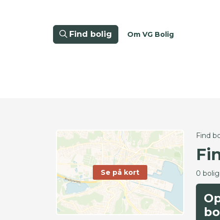
Find bolig
Om VG Bolig
Find bo
Fi
Se på kort
0 boli
Op
bo