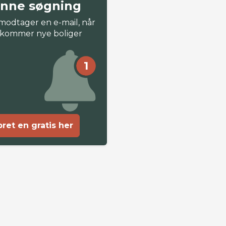
nne søgning
modtager en e-mail, når
 kommer nye boliger
1
ret en gratis her