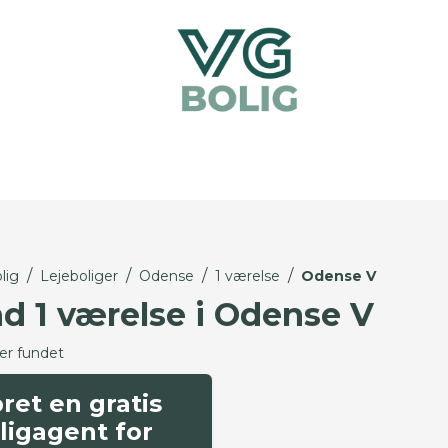
/
/
/
/
lig
Lejeboliger
Odense
1 værelse
Odense V
nd 1 værelse i Odense V
ger fundet
ret en gratis
ligagent for