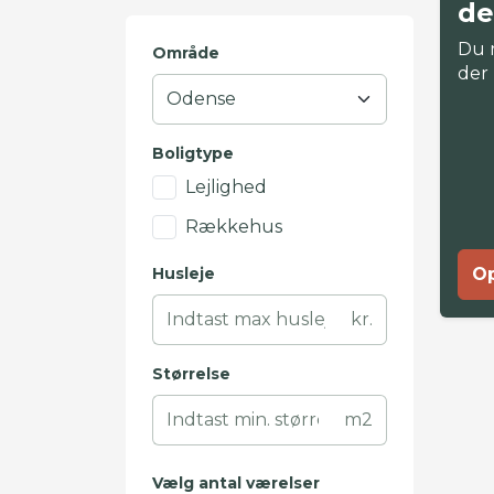
de
Du 
Område
der
Boligtype
Lejlighed
Rækkehus
Husleje
Op
kr.
Størrelse
m2
Vælg antal værelser