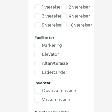
1 værelse
2 værelser
3 værelser
4 værelser
5 værelser
+6 værelser
Faciliteter
Parkering
Elevator
Altan/terasse
Ladestander
Inventar
Opvaskemaskine
Vaskemaskine