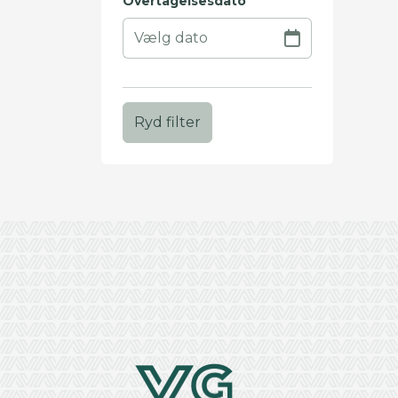
Overtagelsesdato
Ryd filter
+
−