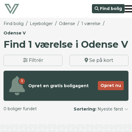
Find bolig
/
/
/
/
Find bolig
Lejeboliger
Odense
1 værelse
Odense V
Find 1 værelse i Odense V
Filtrér
Se på kort
1
Opret nu
Opret en gratis boligagent
0 boliger fundet
Sortering:
Nyeste først
©
OpenStreetMap
contributors ©
CARTO