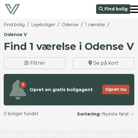
Find bolig
/
/
/
/
Find bolig
Lejeboliger
Odense
1 værelse
Odense V
Find 1 værelse i Odense V
Filtrér
Se på kort
1
Opret nu
Opret en gratis boligagent
0 boliger fundet
Sortering:
Nyeste først
©
OpenStreetMap
contributors ©
CARTO