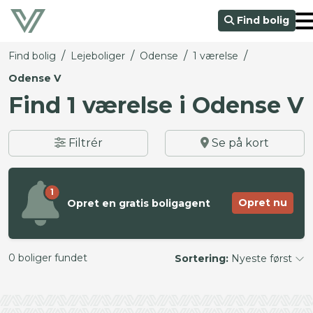
Find bolig
/
/
/
/
Find bolig
Lejeboliger
Odense
1 værelse
Odense V
Find 1 værelse i Odense V
Filtrér
Se på kort
1
Opret nu
Opret en gratis boligagent
0 boliger fundet
Sortering:
Nyeste først
©
OpenStreetMap
contributors ©
CARTO