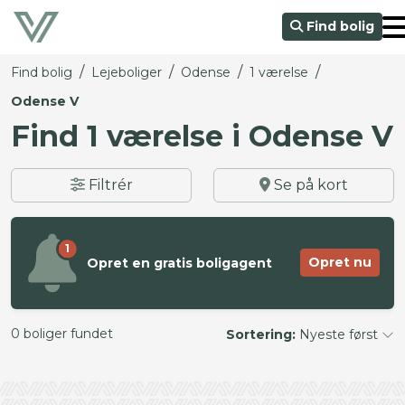
Find bolig
/
/
/
/
Find bolig
Lejeboliger
Odense
1 værelse
Odense V
Find 1 værelse i Odense V
Filtrér
Se på kort
1
Opret nu
Opret en gratis boligagent
0 boliger fundet
Sortering:
Nyeste først
©
OpenStreetMap
contributors ©
CARTO